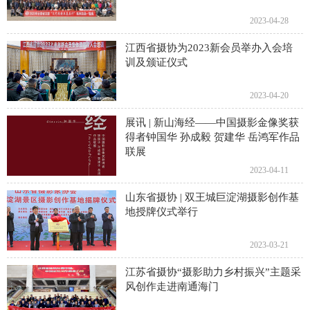
2023-04-28
江西省摄协为2023新会员举办入会培
训及颁证仪式
2023-04-20
展讯 | 新山海经——中国摄影金像奖获
得者钟国华 孙成毅 贺建华 岳鸿军作品
联展
2023-04-11
山东省摄协 | 双王城巨淀湖摄影创作基
地​授牌仪式举行
2023-03-21
江苏省摄协“摄影助力乡村振兴”主题采
风创作走进南通海门