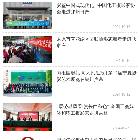
影鉴中国式现代化 | 中国化工摄影家协
会走进郑州日产
2024-10-16
太原市杏花岭区文联摄影志愿者走进耿
家庄
2024-10-16
向祖国献礼 向人民汇报 | 第12届宁夏摄
影艺术展览在银川启幕
2024-10-12
“展劳动风采·赏长白秋色” 全国工会媒
体和职工摄影家走进吉林
2024-10-09