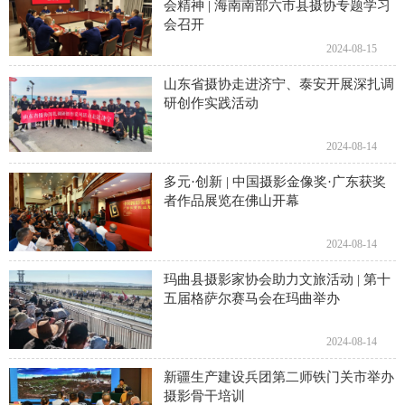
会精神 | 海南南部六市县摄协专题学习
会召开
2024-08-15
山东省摄协走进济宁、泰安开展深扎调
研创作实践活动
2024-08-14
多元·创新 | 中国摄影金像奖·广东获奖
者作品展览在佛山开幕
2024-08-14
玛曲县摄影家协会助力文旅活动 | 第十
五届格萨尔赛马会在玛曲举办
2024-08-14
新疆生产建设兵团第二师铁门关市举办
摄影骨干培训