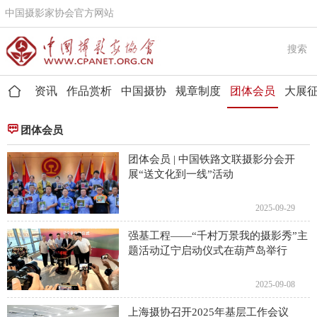
中国摄影家协会官方网站
搜索
资讯
作品赏析
中国摄协
规章制度
团体会员
大展


团体会员
团体会员 | 中国铁路文联摄影分会开
展“送文化到一线”活动
2025-09-29
强基工程——“千村万景我的摄影秀”主
题活动辽宁启动仪式在葫芦岛举行
2025-09-08
上海摄协召开2025年基层工作会议