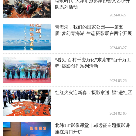
讴歌时代”天津市摄影家协会文艺小分
队系列活动
2024-03-27
青海湖，我们的国家公园——第五
届“梦幻青海湖”生态摄影展在西宁开展
2024-03-27
“看见·百村千变万化”东莞市“百千万工
程”摄影创作系列活动
2024-03-26
红红火火迎新春，摄影家送“福”进社区
2024-02-05
北纬18°影像课堂｜郝远征专题摄影讲
座在海口开讲