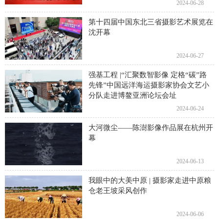
2024-06-28
第十四届中国东北三省摄影艺术展览在
沈开幕
2024-06-27
强基工程 |“汇聚数智影像 定格“碳”路
先锋”中国远洋海运摄影家协会文艺小
分队走进博鳌亚洲论坛会址
2024-06-24
大河微尘——陈澍影像作品展在杭州开
幕
2024-06-13
我眼中的大美中原 | 摄影家走进中原粮
仓老王坡采风创作
2024-06-06