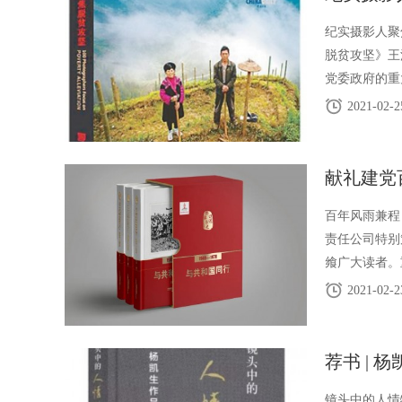
纪实摄影人聚
脱贫攻坚》王
党委政府的重
役。“到202
2021-02-2
献礼建党
百年风雨兼程
责任公司特别
飨广大读者。
100周年主
2021-02-2
荐书 |
镜头中的人情