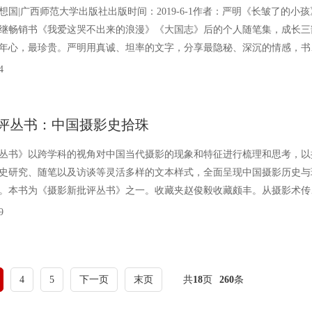
想国|广西师范大学出版社出版时间：2019-6-1作者：严明《长皱了的小孩
继畅销书《我爱这哭不出来的浪漫》《大国志》后的个人随笔集，成长三
年心，最珍贵。严明用真诚、坦率的文字，分享最隐秘、深沉的情感，书
不羁，成年后的反思与回望。从中学老师、摇滚乐
4
评丛书：中国摄影史拾珠
丛书》以跨学科的视角对中国当代摄影的现象和特征进行梳理和思考，以
史研究、随笔以及访谈等灵活多样的文本样式，全面呈现中国摄影历史与
。本书为《摄影新批评丛书》之一。收藏夹赵俊毅收藏颇丰。从摄影术传
内早期的个人摄影画册，到民国期间活跃于中国摄影界的摄
9
4
5
下一页
末页
共
18
页
260
条