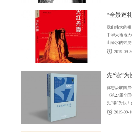
“全景巡
我们伟大的祖
中华大地地大
山绿水的钟灵
遗存的博大精
2019-09-3
先“读”
你想汲取国展
《第27届全
先“读”为快
响最广泛、规
2019-09-1