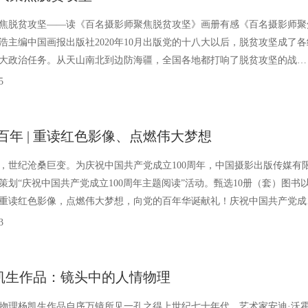
焦脱贫攻坚——读《百名摄影师聚焦脱贫攻坚》画册有感《百名摄影师聚
浩主编中国画报出版社2020年10月出版党的十八大以后，脱贫攻坚成了各
大政治任务。从天山南北到边防海疆，全国各地都打响了脱贫攻坚的战
0年现行标准下的农村
5
百年 | 重读红色影像、点燃伟大梦想
，世纪沧桑巨变。为庆祝中国共产党成立100周年，中国摄影出版传媒有
策划“庆祝中国共产党成立100周年主题阅读”活动。甄选10册（套）图书
重读红色影像，点燃伟大梦想，向党的百年华诞献礼！庆祝中国共产党成
题阅读推荐书目中国摄影
3
 杨凯生作品：镜头中的人情物理
物理杨凯生作品自序万镜所见一孔之得上世纪七十年代，艺术家安迪·沃