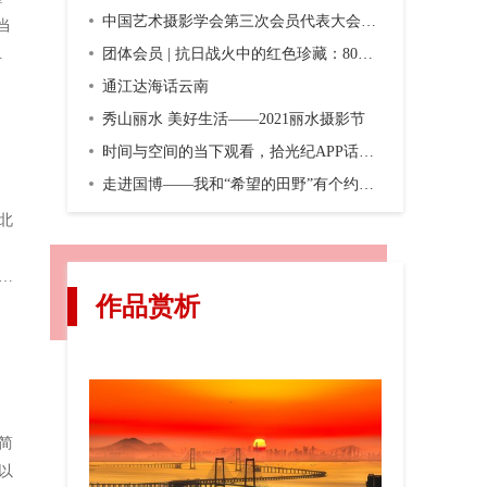
中国艺术摄影学会第三次会员代表大会暨第三届换届大会在京召开
当
。
团体会员 | 抗日战火中的红色珍藏：80年前，一份双语画报横空出世
通江达海话云南
秀山丽水 美好生活——2021丽水摄影节
时间与空间的当下观看，拾光纪APP话题摄影第二期“渐入佳境”
走进国博——我和“希望的田野”有个约会，观众互动之五
北
朝
作品赏析
简
以