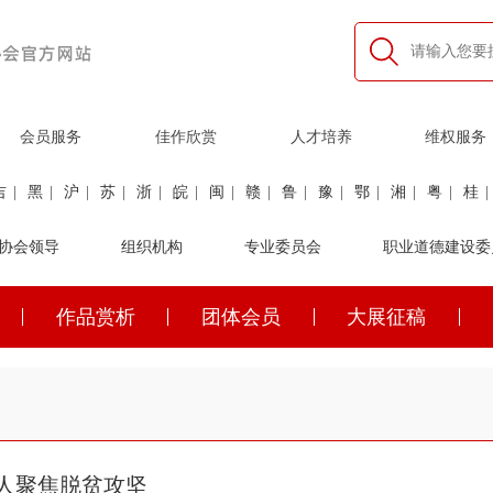
会员服务
佳作欣赏
人才培养
维权服务
吉
|
黑
|
沪
|
苏
|
浙
|
皖
|
闽
|
赣
|
鲁
|
豫
|
鄂
|
湘
|
粤
|
桂
|
利
协会领导
|
民航
|
煤炭
|
组织机构
石油
|
石化
|
卫生
专业委员会
|
企业家
|
铁路
职业道德建设委
|
建筑
|
公安
作品赏析
团体会员
大展征稿
吉
|
黑
|
沪
|
苏
|
浙
|
皖
|
闽
|
赣
|
鲁
|
豫
|
鄂
|
湘
|
粤
|
桂
|
人聚焦脱贫攻坚