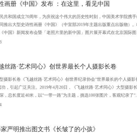
性画册《中国》发布 ：在这里，看见中国
民共和国成立70周年，为庆祝这个伟大的历史性时刻，中国美术学院携手
同推出大型史诗性画册《中国》（中宣部2019年主题出版重点出版物）。
，《中国》新闻发布会暨「老照片里的新中国」图片展开幕式在北京国际图
本届北京国际图书博览会吸引93个国家和地区25
3
越丝路·艺术同心》创世界最长个人摄影长卷
型摄影长卷《飞越丝路·艺术同心》创世界纪录协会“世界最长的个人摄影
成功，引起广泛关注。2019年4月20日，《飞越丝路·艺术同心》大型摄影
琛，总长度近40米，以“一带一路”为主题，挑选100张图片，客观纪录了“
地区和国家的风土人情
4
摄影家严明推出图文书《长皱了的小孩》