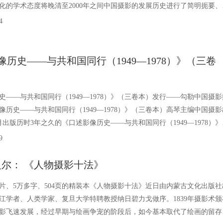
化的学术态度将晚清至2000年之间中国摄影的发展历史进行了简明扼要、
梳理与研究。全书以史带论，以论明史，史论结合，注重
4
像历史——与共和国同行（1949—1978）》（三卷
史——与共和国同行（1949—1978）》（三卷本）发行——勾勒中国摄影
像历史——与共和国同行（1949—1978）》（三卷本）高琴主编中国摄影
3月出版历时3年之久的《口述影像历史——与共和国同行（1949—1978）》
书近
9
巴义尔： 《人物摄影十法》
幅图片、5万多字、504页的精装本《人物摄影十法》近日由内蒙古文化出版社
江学者、人类学家、复旦大学特聘教授纳日碧力戈做序。1839年摄影术颁
影飞速发展，经过早期与绘画争宠的阶段后，如今基本取代了绘画的留存