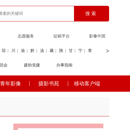
志愿服务
征稿平台
影像中国
>
琼
|
川
|
渝
|
黔
|
滇
|
藏
|
陕
|
甘
|
宁
|
青
员会
|
证劵
|
广电
摄协党建
|
电力
|
海关
办事指南
青年影像
摄影书苑
移动客户端
琼
|
川
|
渝
|
黔
|
滇
|
藏
|
陕
|
甘
|
宁
|
青