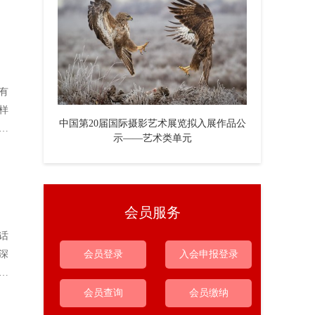
有
样
中国第20届国际摄影艺术展览拟入展作品公
的
示——艺术类单元
会员服务
话
深
会员登录
入会申报登录
价
会员查询
会员缴纳