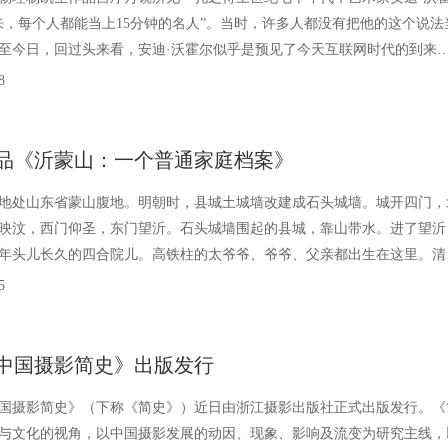
来，每个人都能当上15分钟的名人”。当时，许多人都没有把他的这个说法
至今日，回过头来看，安迪·沃霍尔似乎是预见了今天互联网时代的到来
候就在告诫今天的人们，倘若一切仅仅追求“快
8
品《沂蒙山：一个普通家庭档案》
地处山东省蒙山腹地。明朝时，县城土城墙改建成石头城墙。城开四门，
映汶，西门仰圣，东门望沂。石头城墙围起的县城，靠山带水。进了望沂
年头儿长久的四合院儿。高铁柱的太爷爷、爷爷、父亲都出生在这里。清
高奎元年少进私塾，读了四书五经，成年后到费县县衙当差。民
5
中国摄影简史》出版发行
国摄影简史》（下称《简史》）近日由浙江摄影出版社正式出版发行。《
与文化的视角，以中国摄影发展的动因、现象、影响及流变为研究主线，