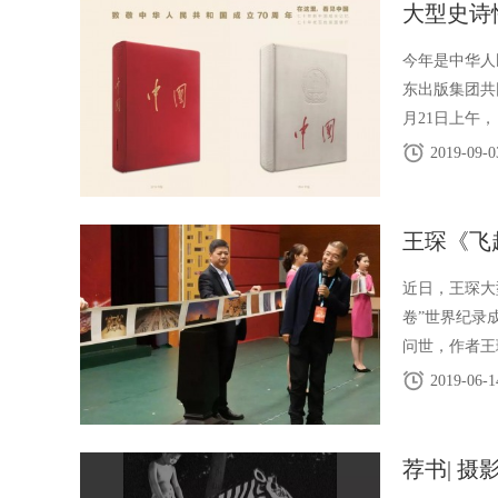
大型史诗
今年是中华人
东出版集团共
月21日上午
博览会举行。
2019-09-0
王琛《飞
近日，王琛大
卷”世界纪录
问世，作者王
带一路”沿线
2019-06-1
荐书| 