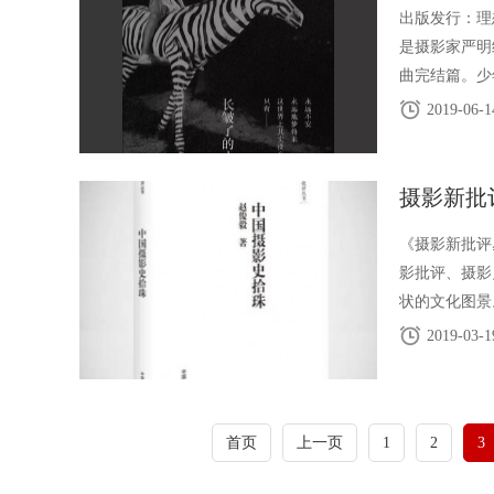
出版发行：理
是摄影家严明
曲完结篇。少
年少时的叛逆
2019-06-1
摄影新批
《摄影新批评
影批评、摄影
状的文化图景
中国以来，国
2019-03-1
首页
上一页
1
2
3