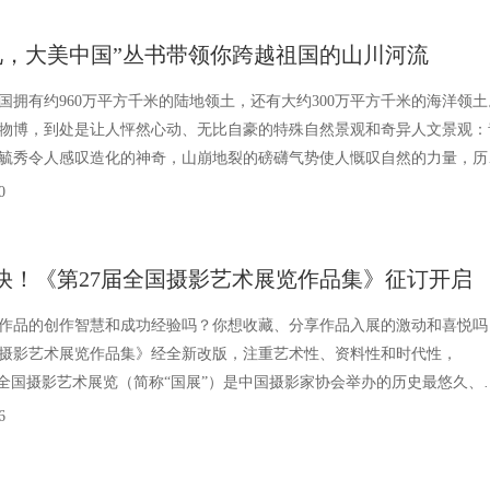
礼，大美中国”丛书带领你跨越祖国的山川河流
国拥有约960万平方千米的陆地领土，还有大约300万平方千米的海洋领土
物博，到处是让人怦然心动、无比自豪的特殊自然景观和奇异人文景观：
毓秀令人感叹造化的神奇，山崩地裂的磅礴气势使人慨叹自然的力量，历
深叫人赞叹先人的无穷智慧，捍卫海疆的英雄气概让人
0
为快！《第27届全国摄影艺术展览作品集》征订开启
作品的创作智慧和成功经验吗？你想收藏、分享作品入展的激动和喜悦吗
国摄影艺术展览作品集》经全新改版，注重艺术性、资料性和时代性，
！全国摄影艺术展览（简称“国展”）是中国摄影家协会举办的历史最悠久、
模最大的全国性摄影展览。自1957年创办以来，迄今已有
6