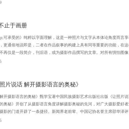
化的人物写生、指令性创作除外）。在纪实摄影
9
不止于画册
mp;可承受的》纯粹以字面理解，这是一种照片与文字从本体论角度而言享
，更通俗地说即是，二者在作品叙事的构建上具有同等重要的功能，在这
不再仅是一段简介，刊后语，或为摄影作品撰写的文章。对所有惧怕图像
文字的摄影师而言，这或许是终极噩梦。来看看两个例
5
让照片说话 解开摄影语言的奥秘》
解开摄影语言的奥秘》甄学宝著中国民族摄影艺术出版社出版《让照片说
的奥秘》开创了从摄影语言角度讲解摄影奥秘的先河，对广大摄影爱好者
摄影的门道开辟了一条捷径。新闻界老前辈、中国记协名誉主席邵华泽评
文并茂，通俗易懂，对摄影爱好者拍摄一张有内容和内
5