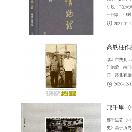
尔说，“在未
一回事。但时
他仿佛那个时
2021-01-2
高铁柱作
临沂市费县，
门瞻蒙，南门
门，路北有座
年间，太爷爷
2020-12-1
邢千里《
邢千里著《中
史》基于历史