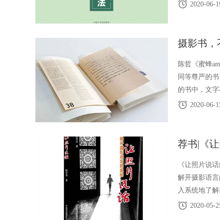
像功能（艺术
2020-06-1
摄影书，
陈哲《蜜蜂a
同等尊严的书
的书中，文字
写作者和惧怕
2020-06-1
荐书|《
《让照片说话
解开摄影语言
入系统地了解
说，“该书图
2020-05-2