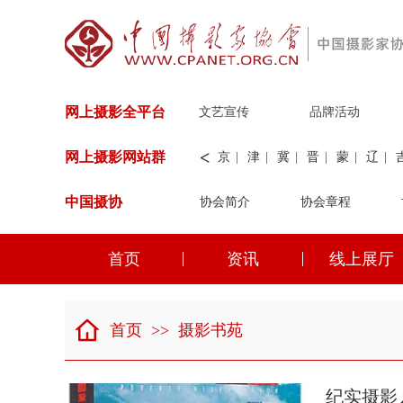
网上摄影全平台
文艺宣传
品牌活动
<
网上摄影网站群
京
|
津
|
冀
|
晋
|
蒙
|
辽
|
中国摄协
协会简介
新
|
兵团
|
解放军
协会章程
|
纺织
|
水
华能
|
神华
|
职工
首页
资讯
线上展厅
京
|
津
|
冀
|
晋
|
蒙
|
辽
|
首页
>>
摄影书苑
纪实摄影