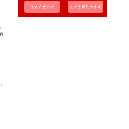
个人入会细则
个人会员处分细则
。
青
史
？
影