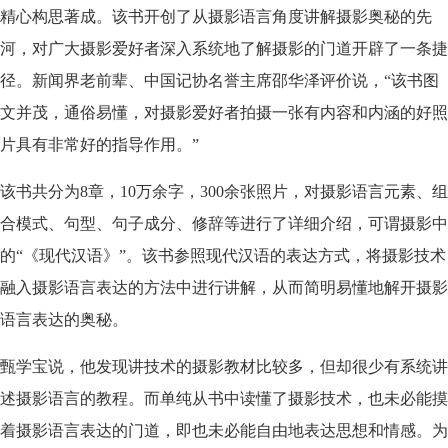
精心构思著成。该书
开创了从摄影语言角度讲解摄影奥秘的先
河，对广大摄影爱好者深入系统地了解摄影的门道开辟了一条捷
径。
新闻界老前辈、中国记协名誉主席邵华泽评价说，“该书图
文并茂，通俗易懂，对摄影爱好者拍摄一张有内容和内涵的好照
片具有非常好的指导作用。”
该书共分为8章，10万余字，300余张照片，对摄影语言元素、组
合模式、句型、句子成分、修辞等进行了详细介绍，可谓摄影中
的“《现代汉语》”。该书参照现代汉语的表达方式，将摄影技术
融入摄影语言表达的方法中进行讲解，从而简明易懂地解开摄影
语言表达的奥秘。
甄学宝说，他发现讲技术的摄影教材比较多，但却很少有系统讲
述摄影语言的教程。而单纯从书中读懂了摄影技术，也未必能摸
着摄影语言表达的门道，即也未必能自由地表达思想和情感。为