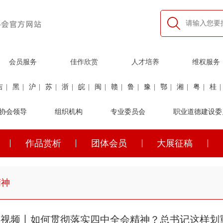
会员服务
佳作欣赏
人才培养
维权服务
吉
|
黑
|
沪
|
苏
|
浙
|
皖
|
闽
|
赣
|
鲁
|
豫
|
鄂
|
湘
|
粤
|
桂
|
利
协会领导
|
民航
|
煤炭
|
组织机构
石油
|
石化
|
卫生
专业委员会
|
企业家
|
铁路
职业道德建设委
|
建筑
|
公安
作品赏析
团体会员
大展征稿
吉
|
黑
|
沪
|
苏
|
浙
|
皖
|
闽
|
赣
|
鲁
|
豫
|
鄂
|
湘
|
粤
|
桂
|
精神
微视频丨如何贯彻落实四中全会精神？总书记这样划