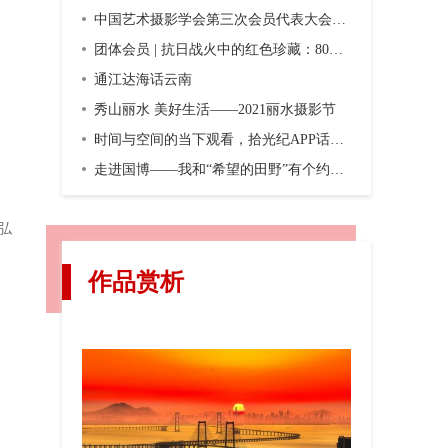
中国艺术摄影学会第三次会员代表大会暨第三届换届大会在京召开
团体会员 | 抗日战火中的红色珍藏：80年前，一份双语画报横空出世
通江达海话云南
秀山丽水 美好生活——2021丽水摄影节
时间与空间的当下观看，拾光纪APP话题摄影第二期“渐入佳境”
走进国博——我和“希望的田野”有个约会，观众互动之五
、
弘
作品赏析