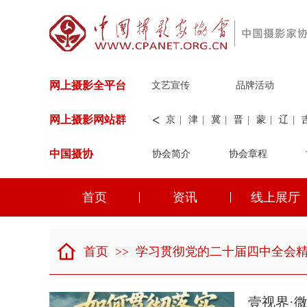
网上摄影全平台
文艺宣传
品牌活动
<
网上摄影网站群
京
|
津
|
冀
|
晋
|
蒙
|
辽
|
中国摄协
协会简介
新
|
兵团
|
解放军
协会章程
|
纺织
|
水
华能
|
神华
|
职工
首页
资讯
线上展厅
京
|
津
|
冀
|
晋
|
蒙
|
辽
|
首页
>>
学习贯彻党的二十届四中全会
壹视界·