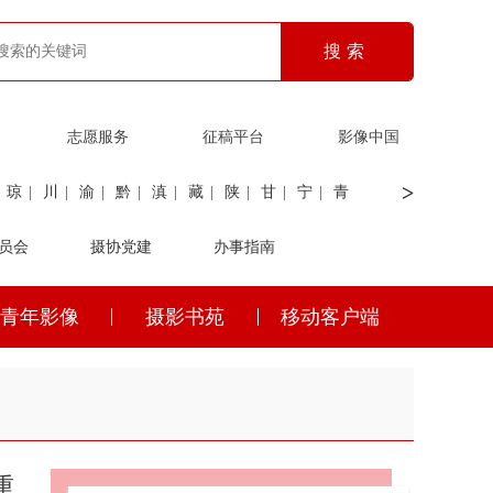
志愿服务
征稿平台
影像中国
>
琼
|
川
|
渝
|
黔
|
滇
|
藏
|
陕
|
甘
|
宁
|
青
员会
|
证劵
|
广电
摄协党建
|
电力
|
海关
办事指南
青年影像
摄影书苑
移动客户端
琼
|
川
|
渝
|
黔
|
滇
|
藏
|
陕
|
甘
|
宁
|
青
重