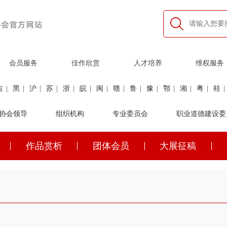
会员服务
佳作欣赏
人才培养
维权服务
吉
|
黑
|
沪
|
苏
|
浙
|
皖
|
闽
|
赣
|
鲁
|
豫
|
鄂
|
湘
|
粤
|
桂
|
利
协会领导
|
民航
|
煤炭
|
组织机构
石油
|
石化
|
卫生
专业委员会
|
企业家
|
铁路
职业道德建设委
|
建筑
|
公安
作品赏析
团体会员
大展征稿
吉
|
黑
|
沪
|
苏
|
浙
|
皖
|
闽
|
赣
|
鲁
|
豫
|
鄂
|
湘
|
粤
|
桂
|