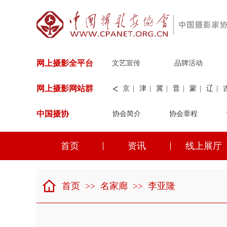
网上摄影全平台
文艺宣传
品牌活动
<
网上摄影网站群
京
|
津
|
冀
|
晋
|
蒙
|
辽
|
中国摄协
协会简介
新
|
兵团
|
解放军
协会章程
|
纺织
|
水
华能
|
神华
|
职工
首页
资讯
线上展厅
京
|
津
|
冀
|
晋
|
蒙
|
辽
|
首页
>>
名家廊
>>
李亚隆