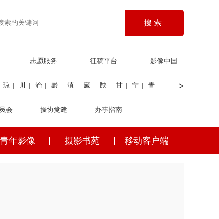
志愿服务
征稿平台
影像中国
>
琼
|
川
|
渝
|
黔
|
滇
|
藏
|
陕
|
甘
|
宁
|
青
员会
|
证劵
|
广电
摄协党建
|
电力
|
海关
办事指南
青年影像
摄影书苑
移动客户端
琼
|
川
|
渝
|
黔
|
滇
|
藏
|
陕
|
甘
|
宁
|
青