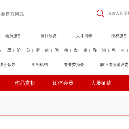
会员服务
佳作欣赏
人才培养
维权服务
吉
|
黑
|
沪
|
苏
|
浙
|
皖
|
闽
|
赣
|
鲁
|
豫
|
鄂
|
湘
|
粤
|
桂
|
利
协会领导
|
民航
|
煤炭
|
组织机构
石油
|
石化
|
卫生
专业委员会
|
企业家
|
铁路
职业道德建设委
|
建筑
|
公安
作品赏析
团体会员
大展征稿
吉
|
黑
|
沪
|
苏
|
浙
|
皖
|
闽
|
赣
|
鲁
|
豫
|
鄂
|
湘
|
粤
|
桂
|