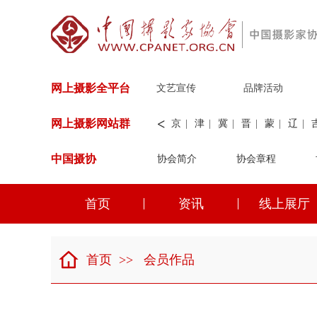
网上摄影全平台
文艺宣传
品牌活动
<
网上摄影网站群
京
|
津
|
冀
|
晋
|
蒙
|
辽
|
中国摄协
协会简介
新
|
兵团
|
解放军
协会章程
|
纺织
|
水
华能
|
神华
|
职工
首页
资讯
线上展厅
京
|
津
|
冀
|
晋
|
蒙
|
辽
|
首页
>>
会员作品