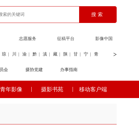
志愿服务
征稿平台
影像中国
>
琼
|
川
|
渝
|
黔
|
滇
|
藏
|
陕
|
甘
|
宁
|
青
员会
|
证劵
|
广电
摄协党建
|
电力
|
海关
办事指南
青年影像
摄影书苑
移动客户端
琼
|
川
|
渝
|
黔
|
滇
|
藏
|
陕
|
甘
|
宁
|
青