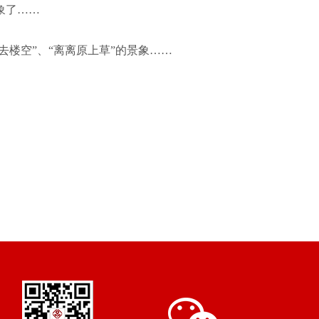
象了……
楼空”、“离离原上草”的景象……