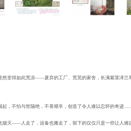
竟然变得如此荒凉——废弃的工厂、荒芜的家舍，长满紫茎泽兰
崛起，不怕与世隔绝，不畏艰辛，创造了令人难以忘怀的奇迹…
飞烟灭——人走了，设备也搬走了，留下的仅仅只是一些让人难