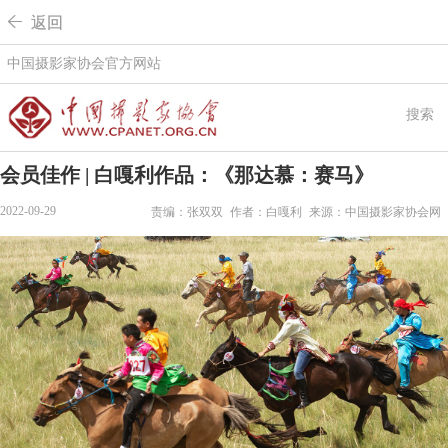
 返回
中国摄影家协会官方网站
搜索
会员佳作 | 白嘎利作品：《那达慕：赛马》
2022-09-29
责编：张双双
作者：白嘎利
来源：中国摄影家协会网