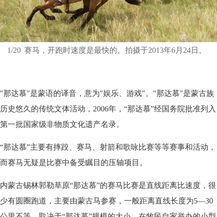
1/20
赛马，开跑时速度是最快的。拍摄于2013年6月24日。
"那达慕"是蒙语的译音，意为"娱乐、游戏"。"那达慕"是蒙古族
历史悠久的传统文体活动，2006年，“那达慕”经国务院批准列入
第一批国家级非物质文化遗产名录。
“那达慕”主要有摔跤、赛马、射箭和歌咏比赛等等赛事和活动，
而赛马无疑是比赛中备受瞩目的压轴项目。
内蒙古锡林郭勒草原“那达慕”的赛马比赛是直线距离比速度，很
少有圆圈跑道，主要由蒙古马参赛，一般距离直线长度为5—30
公里不等，取决于“那达慕”规模的大小。在牧民自家举办的小型