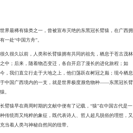
世界最稀有猿类之一，曾被宣布灭绝的东黑冠长臂猿，在广西拥
有一处“中国方舟”。
很久很久以前，人类和长臂猿拥有共同的祖先，栖息于苍古茂林
之中；后来，随着物态变迁，各自开启了漫长的进化旅程；如
今，我们直立行走于大地之上，他们荡跃在树冠之巅；现今栖息
于中国广西境内的一支，就是世界极度濒危物种——东黑冠长臂
猿。
长臂猿早在商周时期的文献中便有了记载，“猿”在中国古代是一
种传统而又纯粹的象征，既代表诗人、哲人超凡脱俗的理想，又
充当着人类与神秘自然间的纽带。