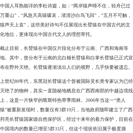
中国人耳熟能详的李杜诗篇，如：“两岸猿声啼不住，轻舟已过
万重山”，“风急天高猿啸哀，渚清沙白鸟飞回”，“五月不可触，
猿声天上哀”，这些美好诗句不仅展现出长臂猿在中国古代的文
化地位，更体现出中国古代文人的理想寄托。
截止目前，长臂猿在中国仅片段化分布于云南、广西和海南等
地。其中，曾分布于云南的北白颊长臂猿和白掌长臂猿已正式宣
布在野外灭绝。长臂猿逐渐淡出人们的视野，几乎快要被遗忘。
上世纪80年代，东黑冠长臂猿这个曾被国际灵长类专家认为已经
灭绝了的物种，其实一直隐秘地栖息在广西西南部的中越边境线
上，这是一片狭窄的喀斯特热带季雨林。2006年当这一“类人
猿”被重新发现时，数量仅有3群19只，当地政府随即建立了广西
邦亮长臂猿国家级自然保护区，经过十来年的着力保护，目前在
中国境内的数量已增至5群33只，但这个现状依旧属于极度濒