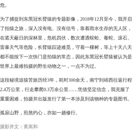
危。
为了捕捉到东黑冠长臂猿的专题影像，2018年12月至今，我开启
了拍猿之旅，深入没有电、没有信号，靠着雨水生存的无人区，
在遮天蔽日的深林里，危机四伏，数次遭遇蜈蚣、毒蛇、滚石、
雷暴天气等危险，长臂猿踪迹难觅，守着一棵树，等上十天八天
都不能按下一次快门是拍猿的常态，因此东黑冠长臂猿被认为是
世界上最难拍摄的野生动物之一，一点不为过。
这段秘境追猿苦旅历经3年，耗时300余天，南宁到靖西往返行程
2.4万公里，行走攀爬0.3万余公里……凭借坚定信念，我克服了
重重困难，拍摄并出版发行了第一本涉及到该物种的专题图书。
孤寂山野，煎熬灼心，亦如一趟修行。
摄影并文：黄嵩和