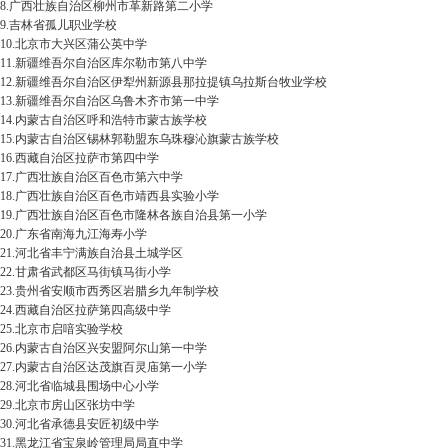
8.广西壮族自治区柳州市革新路第二小学
9.吉林省孤儿职业学校
10.北京市大兴区蒲公英中学
11.新疆维吾尔自治区库尔勒市第八中学
12.新疆维吾尔自治区伊犁州新源县那拉提镇乌拉斯台牧业学校
13.新疆维吾尔自治区乌鲁木齐市第一中学
14.内蒙古自治区呼和浩特市蒙古族学校
15.内蒙古自治区锡林郭勒盟东乌珠穆沁旗蒙古族学校
16.西藏自治区拉萨市第四中学
17.广西壮族自治区百色市第六中学
18.广西壮族自治区百色市靖西县实验小学
19.广西壮族自治区百色市隆林各族自治县第一小学
20.广东省南海九江海寿小学
21.河北省丰宁满族自治县土城学区
22.甘肃省武都区马街镇马街小学
23.贵州省安顺市西秀区岩腊乡九年制学校
24.西藏自治区拉萨第四高级中学
25.北京市启喑实验学校
26.内蒙古自治区兴安盟阿尔山第一中学
27.内蒙古自治区达茂旗百灵庙第一小学
28.河北省临城县围场中心小学
29.北京市房山区张坊中学
30.河北省承德县安匠初级中学
31.黑龙江省宝泉岭管理局局直中学