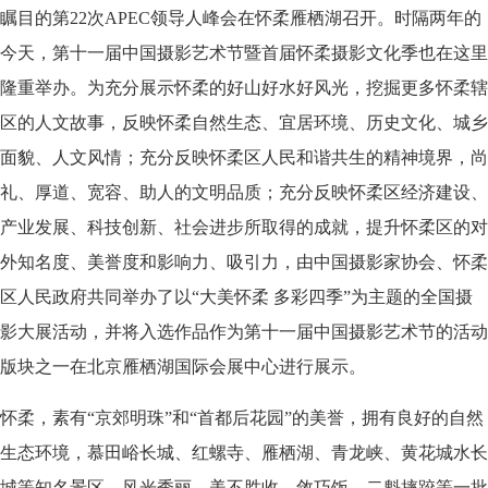
瞩目的第22次APEC领导人峰会在怀柔雁栖湖召开。
时隔两年的
今天，
第十一届中国摄影艺术节暨首届怀柔摄影文化季也在这里
隆重举办。
为充分展示怀柔的好山好水好风光，挖掘更多怀柔辖
区的人文故事，
反映怀柔自然生态、宜居环境、历史文化、城乡
面貌、人文风情；充分反映怀柔区人民和谐共生的精神境界，尚
礼、厚道、宽容、助人的文明品质；充分反映怀柔区经济建设、
产业发展、科技创新、社会进步所取得的成就，提升怀柔区的对
外知名度、美誉度和影响力、吸引力，由中国摄影家协会、怀柔
区人民政府共同举办了以
“大美怀柔 多彩四季”为主题的全国摄
影大展活动，并将入选作品作为第十一届中国摄影艺术节的活动
版块之一在北京雁栖湖国际会展中心进行展示。
怀柔，素有“京郊明珠”和“首都后花园”的美誉，拥有良好的自然
生态环境，慕田峪长城、红螺寺、雁栖湖、青龙峡、黄花城水长
城等知名景区，风光秀丽、美不胜收。敛巧饭、二魁摔跤等一批