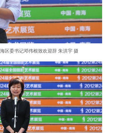
海区委书记邓伟根致欢迎辞 朱洪宇 摄