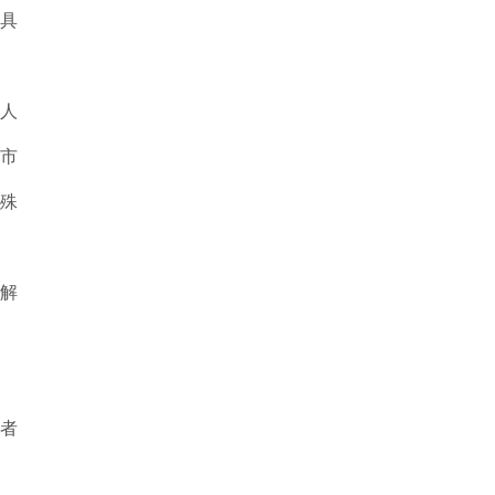
具
、人
市
殊
解
者