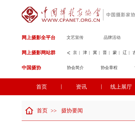
网上摄影全平台
文艺宣传
品牌活动
<
网上摄影网站群
京
|
津
|
冀
|
晋
|
蒙
|
辽
|
中国摄协
协会简介
新
|
兵团
|
解放军
协会章程
|
纺织
|
水
华能
|
神华
|
职工
首页
资讯
线上展厅
京
|
津
|
冀
|
晋
|
蒙
|
辽
|
首页
>>
摄协要闻