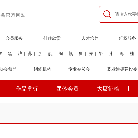
会员服务
佳作欣赏
人才培养
维权服务
吉
|
黑
|
沪
|
苏
|
浙
|
皖
|
闽
|
赣
|
鲁
|
豫
|
鄂
|
湘
|
粤
|
桂
|
利
协会领导
|
民航
|
煤炭
|
组织机构
石油
|
石化
|
卫生
专业委员会
|
企业家
|
铁路
职业道德建设委
|
建筑
|
公安
作品赏析
团体会员
大展征稿
吉
|
黑
|
沪
|
苏
|
浙
|
皖
|
闽
|
赣
|
鲁
|
豫
|
鄂
|
湘
|
粤
|
桂
|