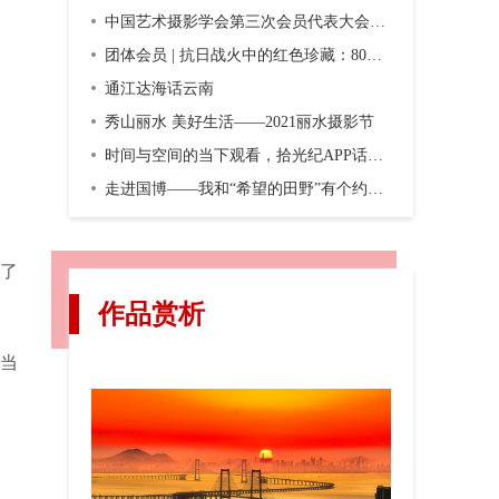
中国艺术摄影学会第三次会员代表大会暨第三届换届大会在京召开
团体会员 | 抗日战火中的红色珍藏：80年前，一份双语画报横空出世
通江达海话云南
秀山丽水 美好生活——2021丽水摄影节
时间与空间的当下观看，拾光纪APP话题摄影第二期“渐入佳境”
走进国博——我和“希望的田野”有个约会，观众互动之五
享了
作品赏析
当