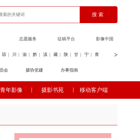
志愿服务
征稿平台
影像中国
>
琼
|
川
|
渝
|
黔
|
滇
|
藏
|
陕
|
甘
|
宁
|
青
员会
|
证劵
|
广电
摄协党建
|
电力
|
海关
办事指南
青年影像
摄影书苑
移动客户端
琼
|
川
|
渝
|
黔
|
滇
|
藏
|
陕
|
甘
|
宁
|
青