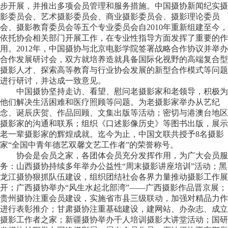
步开展，并推出多项会员管理和服务措施。中国摄协新闻纪实摄
影委员会、艺术摄影委员会、商业摄影委员会、摄影理论委员
会、摄影教育委员会等五个专业委员会自2010年重新组建至今，
依托协会相关部门开展工作，在专业性指导方面发挥了重要的作
用。2012年，中国摄协与北京电影学院签署战略合作协议并举办
合作发展研讨会，双方就培养造就具备国际化视野的高端复合型
摄影人才、探索高等教育与行业协会发展的新型合作模式等问题
进行研讨，并达成一致意见。
中国摄协坚持走访、看望、慰问老摄影家和老领导，积极为
他们解决生活困难和医疗照顾等问题。为老摄影家举办从艺纪
念、诞辰庆贺、作品回顾、文集出版等活动；密切与港澳台地区
摄影家的沟通和联系；组织《口述影像历史》等图书出版，展示
老一辈摄影家的辉煌成就。迄今为止，中国文联共授予8名摄影
家“全国中青年德艺双馨文艺工作者”的荣誉称号。
协会是会员之家，各团体会员充分发挥作用，为广大会员服
务：山西摄协持续多年举办公益性“周末摄影讲座培训”活动；黑
龙江摄协狠抓队伍建设，组织团结社会各界力量推动摄影工作展
开；广西摄协举办“风生水起北部湾”——广西摄影作品晋京展；
贵州摄协注重会员建设，实施省市县三级联动，加强对精品力作
进行表彰推介；甘肃摄协注重基础建设，建网站、办杂志、成立
摄影工作者之家；新疆摄协举办千人培训摄影大讲堂活动；国研