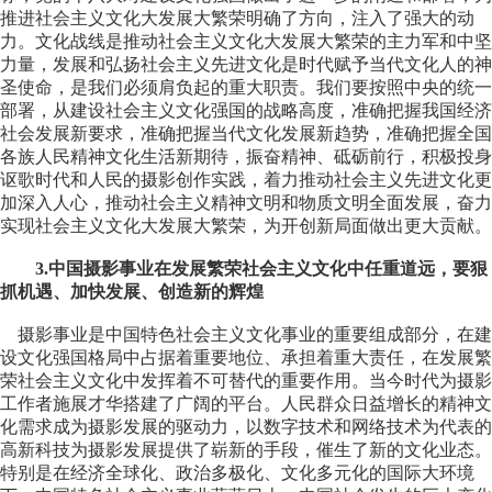
推进社会主义文化大发展大繁荣明确了方向，注入了强大的动
力。文化战线是推动社会主义文化大发展大繁荣的主力军和中坚
力量，发展和弘扬社会主义先进文化是时代赋予当代文化人的神
圣使命，是我们必须肩负起的重大职责。我们要按照中央的统一
部署，从建设社会主义文化强国的战略高度，准确把握我国经济
社会发展新要求，准确把握当代文化发展新趋势，准确把握全国
各族人民精神文化生活新期待，振奋精神、砥砺前行，积极投身
讴歌时代和人民的摄影创作实践，着力推动社会主义先进文化更
加深入人心，推动社会主义精神文明和物质文明全面发展，奋力
实现社会主义文化大发展大繁荣，为开创新局面做出更大贡献。
3.中国摄影事业在发展繁荣社会主义文化中任重道远，要狠
抓机遇、加快发展、创造新的辉煌
摄影事业是中国特色社会主义文化事业的重要组成部分，在建
设文化强国格局中占据着重要地位、承担着重大责任，在发展繁
荣社会主义文化中发挥着不可替代的重要作用。当今时代为摄影
工作者施展才华搭建了广阔的平台。人民群众日益增长的精神文
化需求成为摄影发展的驱动力，以数字技术和网络技术为代表的
高新科技为摄影发展提供了崭新的手段，催生了新的文化业态。
特别是在经济全球化、政治多极化、文化多元化的国际大环境