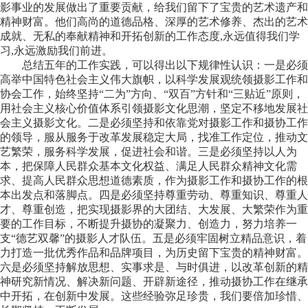
影事业的发展做出了重要贡献，给我们留下了宝贵的艺术遗产和
精神财富。他们高尚的道德品格、深厚的艺术修养、杰出的艺术
成就、无私的奉献精神和开拓创新的工作态度,永远值得我们学
习,永远激励我们前进。
总结五年的工作实践，可以得出以下规律性认识：一是必须
高举中国特色社会主义伟大旗帜，以科学发展观统领摄影工作和
协会工作，始终坚持“二为”方向、“双百”方针和“三贴近”原则，
用社会主义核心价值体系引领摄影文化思潮，坚定不移地发展社
会主义摄影文化。二是必须坚持和依靠党对摄影工作和摄协工作
的领导，服从服务于改革发展稳定大局，找准工作定位，推动文
艺繁荣，服务科学发展，促进社会和谐。三是必须坚持以人为
本，把保障人民群众基本文化权益、满足人民群众精神文化需
求、提高人民群众思想道德素质，作为摄影工作和摄协工作的根
本出发点和落脚点。四是必须坚持尊重劳动、尊重知识、尊重人
才、尊重创造，把实现摄影界的大团结、大发展、大繁荣作为重
要的工作目标，不断提升摄协的凝聚力、创造力，努力培养一
支“德艺双馨”的摄影人才队伍。五是必须牢固树立精品意识，着
力打造一批优秀作品和品牌项目，为历史留下宝贵的精神财富。
六是必须坚持解放思想、实事求是、与时俱进，以改革创新的精
神研究新情况、解决新问题、开辟新途径，推动摄协工作在继承
中开拓，在创新中发展。这些经验弥足珍贵，我们要倍加珍惜、