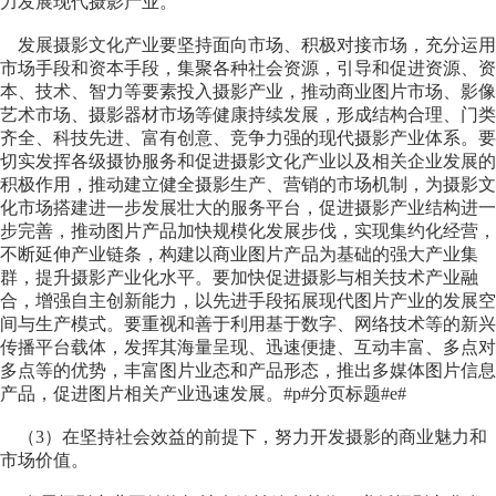
力发展现代摄影产业。
发展摄影文化产业要坚持面向市场、积极对接市场，充分运用
市场手段和资本手段，集聚各种社会资源，引导和促进资源、资
本、技术、智力等要素投入摄影产业，推动商业图片市场、影像
艺术市场、摄影器材市场等健康持续发展，形成结构合理、门类
齐全、科技先进、富有创意、竞争力强的现代摄影产业体系。要
切实发挥各级摄协服务和促进摄影文化产业以及相关企业发展的
积极作用，推动建立健全摄影生产、营销的市场机制，为摄影文
化市场搭建进一步发展壮大的服务平台，促进摄影产业结构进一
步完善，推动图片产品加快规模化发展步伐，实现集约化经营，
不断延伸产业链条，构建以商业图片产品为基础的强大产业集
群，提升摄影产业化水平。要加快促进摄影与相关技术产业融
合，增强自主创新能力，以先进手段拓展现代图片产业的发展空
间与生产模式。要重视和善于利用基于数字、网络技术等的新兴
传播平台载体，发挥其海量呈现、迅速便捷、互动丰富、多点对
多点等的优势，丰富图片业态和产品形态，推出多媒体图片信息
产品，促进图片相关产业迅速发展。#p#分页标题#e#
（3）在坚持社会效益的前提下，努力开发摄影的商业魅力和
市场价值。