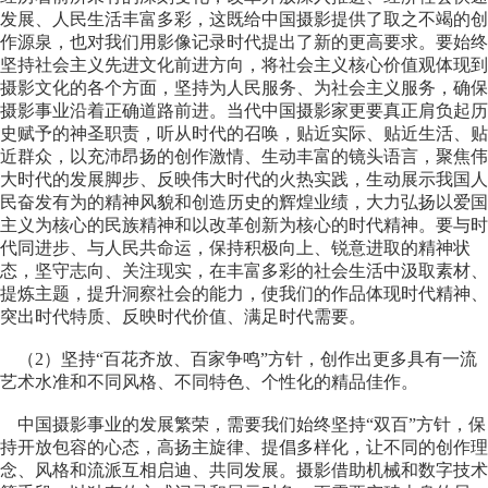
发展、人民生活丰富多彩，这既给中国摄影提供了取之不竭的创
作源泉，也对我们用影像记录时代提出了新的更高要求。要始终
坚持社会主义先进文化前进方向，将社会主义核心价值观体现到
摄影文化的各个方面，坚持为人民服务、为社会主义服务，确保
摄影事业沿着正确道路前进。当代中国摄影家更要真正肩负起历
史赋予的神圣职责，听从时代的召唤，贴近实际、贴近生活、贴
近群众，以充沛昂扬的创作激情、生动丰富的镜头语言，聚焦伟
大时代的发展脚步、反映伟大时代的火热实践，生动展示我国人
民奋发有为的精神风貌和创造历史的辉煌业绩，大力弘扬以爱国
主义为核心的民族精神和以改革创新为核心的时代精神。要与时
代同进步、与人民共命运，保持积极向上、锐意进取的精神状
态，坚守志向、关注现实，在丰富多彩的社会生活中汲取素材、
提炼主题，提升洞察社会的能力，使我们的作品体现时代精神、
突出时代特质、反映时代价值、满足时代需要。
（2）坚持“百花齐放、百家争鸣”方针，创作出更多具有一流
艺术水准和不同风格、不同特色、个性化的精品佳作。
中国摄影事业的发展繁荣，需要我们始终坚持“双百”方针，保
持开放包容的心态，高扬主旋律、提倡多样化，让不同的创作理
念、风格和流派互相启迪、共同发展。摄影借助机械和数字技术