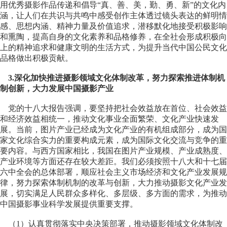
用优秀摄影作品传递和倡导“真、善、美，勤、勇、新”的文化内
涵，让人们在共识与共鸣中感受创作主体透过镜头表达的鲜明情
感、思想内涵、精神力量及价值追求，潜移默化地接受积极影响
和熏陶，提高自身的文化素养和品格修养，在全社会形成积极向
上的精神追求和健康文明的生活方式，为提升当代中国公民文化
品格做出积极贡献。
3.深化加快推进摄影领域文化体制改革，努力探索推进体制机
制创新，大力发展中国摄影产业
党的十八大报告强调，要坚持把社会效益放在首位、社会效益
和经济效益相统一，推动文化事业全面繁荣、文化产业快速发
展。当前，图片产业已经成为文化产业的有机组成部分，成为国
家文化综合实力的重要构成元素，成为国际文化交流与竞争的重
要内容。与西方国家相比，我国在图片产业规模、产业成熟度、
产业环境等方面还存在较大差距。我们必须按照十八大和十七届
六中全会的总体部署，顺应社会主义市场经济和文化产业发展规
律，努力探索体制机制的改革与创新，大力推动摄影文化产业发
展，切实满足人民群众多样化、多层级、多方面的需求，为推动
中国摄影事业科学发展提供重要支撑。
（1）认真贯彻落实中央决策部署，推动摄影领域文化体制改