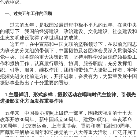
代表审议。
一、过去五年工作的回顾
过去的五年，是我国发展进程中极不平凡的五年。在党中央
的领导下，我国的经济建设、政治建设、文化建设、社会建设和
生态文明建设取得了举世瞩目的成就。
这五年，在中宣部和中国文联的坚强领导下，在以前光同志
为班长的分党组的带领下，中国摄协及各团体会员深入贯彻落实
党中央、国务院的重大决策部署，坚持用科学发展观统领摄影工
作和摄协工作，认真履行联络、协调、服务职能，充分发挥组
织、引导、服务、维权作用，团结和带领广大摄影工作者，牢牢
把握先进文化前进方向，开拓进取，奋发有为，为繁荣发展中国
摄影事业做出了十分重要的贡献。
1.主题鲜明、形式多样，摄影活动在唱响时代主旋律、引领先
进摄影文化方面发挥重要作用
五年来，中国摄协按照上级统一部署，围绕庆祝党的十七大、
改革开放30周年、新中国成立60周年、建党90周年、辛亥革命
100周年、北京奥运会、上海世博会、香港和澳门回归10周年、
西藏和平解放60周年和迎接党的十八大等重大活动，广泛开展了