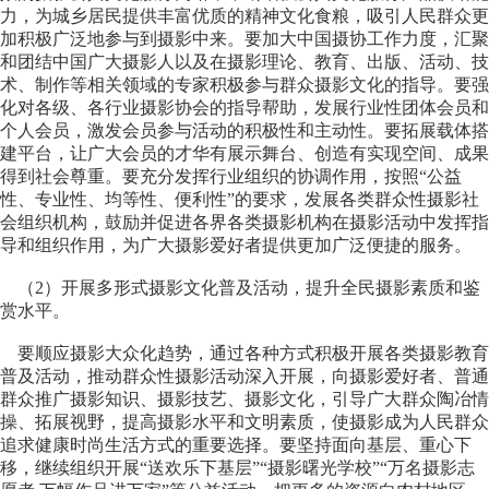
力，为城乡居民提供丰富优质的精神文化食粮，吸引人民群众更
加积极广泛地参与到摄影中来。要加大中国摄协工作力度，汇聚
和团结中国广大摄影人以及在摄影理论、教育、出版、活动、技
术、制作等相关领域的专家积极参与群众摄影文化的指导。要强
化对各级、各行业摄影协会的指导帮助，发展行业性团体会员和
个人会员，激发会员参与活动的积极性和主动性。要拓展载体搭
建平台，让广大会员的才华有展示舞台、创造有实现空间、成果
得到社会尊重。要充分发挥行业组织的协调作用，按照“公益
性、专业性、均等性、便利性”的要求，发展各类群众性摄影社
会组织机构，鼓励并促进各界各类摄影机构在摄影活动中发挥指
导和组织作用，为广大摄影爱好者提供更加广泛便捷的服务。
（2）开展多形式摄影文化普及活动，提升全民摄影素质和鉴
赏水平。
要顺应摄影大众化趋势，通过各种方式积极开展各类摄影教育
普及活动，推动群众性摄影活动深入开展，向摄影爱好者、普通
群众推广摄影知识、摄影技艺、摄影文化，引导广大群众陶冶情
操、拓展视野，提高摄影水平和文明素质，使摄影成为人民群众
追求健康时尚生活方式的重要选择。要坚持面向基层、重心下
移，继续组织开展“送欢乐下基层”“摄影曙光学校”“万名摄影志