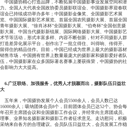
中国摄协精心打造品牌，不断拓展中国摄影事业发展空间和潜
力。全国人大代表全国政协委员摄影联谊会、中国摄影界迎春联
谊会已持续成功举办多年；中国摄影金像奖、全国摄影艺术展
览、中国国际摄影艺术展览、首届全国农民摄影大展、首届全国
青年摄影大展、“徐肖冰杯”全国摄影大展、“伯奇杯”全国创意摄
影大展、中国当代摄影新锐展、国际网络摄影大展、中国摄影艺
术节等活动，形式丰富多样、内容不断创新，针对不同摄影人群
打造差异化展示平台，创作出了一批立得住、叫得响、传得开、
留得住的精品佳作。目前，中国已经成为世界上最大的摄影器材
销售市场，中国拥有世界上数量最庞大的摄影家和摄影爱好者队
伍，中国摄影家在众多国际著名赛事上屡获殊荣，中国摄协的社
会影响力大大提高。
6.广泛联络、加强服务，优秀人才脱颖而出，摄影队伍日益壮
大
五年来，中国摄协发展个人会员5500余人，会员人数已达
16000余人；吸纳团体会员8个，目前团体会员已达52个。协会每
年召开主席团会议和全国摄影工作会议，并经常向主席团成员、
理事、业界知名摄影家和摄影工作者征求意见、走访慰问，积极
采纳来自各方的合理建议。会员队伍日益壮大，会员发展工作稳