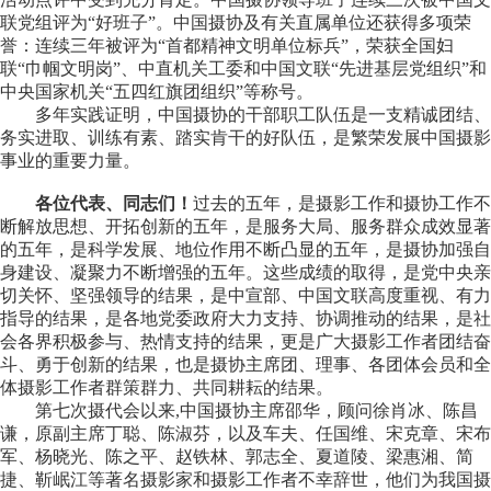
联党组评为“好班子”。中国摄协及有关直属单位还获得多项荣
誉：连续三年被评为“首都精神文明单位标兵”，荣获全国妇
联“巾帼文明岗”、中直机关工委和中国文联“先进基层党组织”和
中央国家机关“五四红旗团组织”等称号。
多年实践证明，中国摄协的干部职工队伍是一支精诚团结、
务实进取、训练有素、踏实肯干的好队伍，是繁荣发展中国摄影
事业的重要力量。
各位代表、同志们！
过去的五年，是摄影工作和摄协工作不
断解放思想、开拓创新的五年，是服务大局、服务群众成效显著
的五年，是科学发展、地位作用不断凸显的五年，是摄协加强自
身建设、凝聚力不断增强的五年。这些成绩的取得，是党中央亲
切关怀、坚强领导的结果，是中宣部、中国文联高度重视、有力
指导的结果，是各地党委政府大力支持、协调推动的结果，是社
会各界积极参与、热情支持的结果，更是广大摄影工作者团结奋
斗、勇于创新的结果，也是摄协主席团、理事、各团体会员和全
体摄影工作者群策群力、共同耕耘的结果。
第七次摄代会以来,中国摄协主席邵华，顾问徐肖冰、陈昌
谦，原副主席丁聪、陈淑芬，以及车夫、任国维、宋克章、宋布
军、杨晓光、陈之平、赵铁林、郭志全、夏道陵、梁惠湘、简
捷、靳岷江等著名摄影家和摄影工作者不幸辞世，他们为我国摄