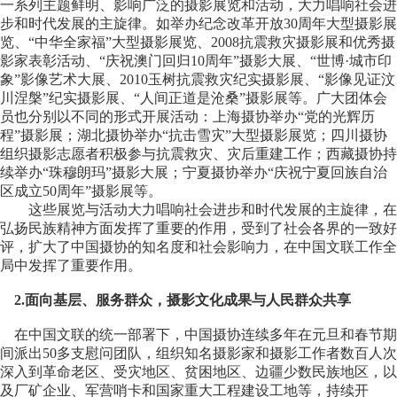
一系列主题鲜明、影响广泛的摄影展览和活动，大力唱响社会进
步和时代发展的主旋律。如举办纪念改革开放30周年大型摄影展
览、“中华全家福”大型摄影展览、2008抗震救灾摄影展和优秀摄
影家表彰活动、“庆祝澳门回归10周年”摄影大展、“世博·城市印
象”影像艺术大展、2010玉树抗震救灾纪实摄影展、“影像见证汶
川涅槃”纪实摄影展、“人间正道是沧桑”摄影展等。广大团体会
员也分别以不同的形式开展活动：上海摄协举办“党的光辉历
程”摄影展；湖北摄协举办“抗击雪灾”大型摄影展览；四川摄协
组织摄影志愿者积极参与抗震救灾、灾后重建工作；西藏摄协持
续举办“珠穆朗玛”摄影大展；宁夏摄协举办“庆祝宁夏回族自治
区成立50周年”摄影展等。
这些展览与活动大力唱响社会进步和时代发展的主旋律，在
弘扬民族精神方面发挥了重要的作用，受到了社会各界的一致好
评，扩大了中国摄协的知名度和社会影响力，在中国文联工作全
局中发挥了重要作用。
2.面向基层、服务群众，摄影文化成果与人民群众共享
在中国文联的统一部署下，中国摄协连续多年在元旦和春节期
间派出50多支慰问团队，组织知名摄影家和摄影工作者数百人次
深入到革命老区、受灾地区、贫困地区、边疆少数民族地区，以
及厂矿企业、军营哨卡和国家重大工程建设工地等，持续开