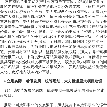
发展摄影产业要始终把社会效益放在首位，遵循摄影文化发
展的内在规律，适应社会主义市场经济发展要求，正确处理好社
会效益和经济效益的关系，努力实现两个效益双丰收。要着力推
动广大摄影人增强市场观念，适应国内外图片市场及相关产业快
速发展态势，努力提高优秀商业摄影作品的市场契合度，深度开
发摄影作品市场价值，在健康市场环境中充分实现图片产品商业
价值。要汇聚可供公共服务、商业开发的丰富图片资源，尽快建
成先进的国家层面的千万级现代图片数据库和若干层级、不同类
别的百万级现代图片数据库，同时着力加快摄影图片交易平台、
图片银行等建设，为商业图片市场创造更加便捷高效的交易渠
道。要牢固树立品牌意识，坚持品牌发展战略，加大品牌经营和
宣传推广力度，不断提升现有品牌知名度和影响力，逐步培育一
批具有较高受众认可度和市场美誉度、较强竞争力和影响力的国
际知名品牌，形成规模效应和集群效应，实现品牌效益和价值最
大化，更好地占领国内外市场。
4.立足实际，着眼发展，统筹规划，大力推进重大项目建设
（1）以改革发展的思路，统筹规划一批关系全局和长远的建
设项目。
推动中国摄影事业的发展繁荣，加快提高中国摄影事业的综合