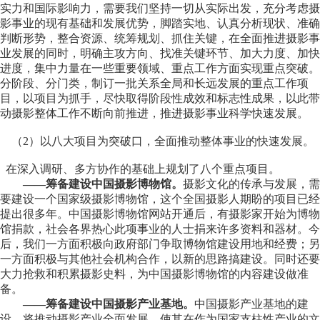
实力和国际影响力，需要我们坚持一切从实际出发，充分考虑摄
影事业的现有基础和发展优势，脚踏实地、认真分析现状、准确
判断形势，整合资源、统筹规划、抓住关键，在全面推进摄影事
业发展的同时，明确主攻方向、找准关键环节、加大力度、加快
进度，集中力量在一些重要领域、重点工作方面实现重点突破。
分阶段、分门类，制订一批关系全局和长远发展的重点工作项
目，以项目为抓手，尽快取得阶段性成效和标志性成果，以此带
动摄影整体工作不断向前推进，推进摄影事业科学快速发展。
（2）以八大项目为突破口，全面推动整体事业的快速发展。
在深入调研、多方协作的基础上规划了八个重点项目。
——筹备建设中国摄影博物馆。
摄影文化的传承与发展，需
要建设一个国家级摄影博物馆，这个全国摄影人期盼的项目已经
提出很多年。中国摄影博物馆网站开通后，有摄影家开始为博物
馆捐款，社会各界热心此项事业的人士捐来许多资料和器材。今
后，我们一方面积极向政府部门争取博物馆建设用地和经费；另
一方面积极与其他社会机构合作，以新的思路搞建设。同时还要
大力抢救和积累摄影史料，为中国摄影博物馆的内容建设做准
备。
——筹备建设中国摄影产业基地。
中国摄影产业基地的建
设，将推动摄影产业全面发展，使其在作为国家支柱性产业的文