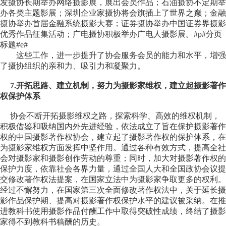
发摄协长期举办网络摄影展，展出会员作品；石油摄协不定期举
办各类主题影展；深圳企业家摄协将会旗插上了世界之巅；金融
摄协举办首届金融系统摄影大赛；证券摄协举办中国证券界摄影
优秀作品征集活动；广电摄协积极举办广电人摄影展。#p#分页
标题#e#
这些工作，进一步提升了协会服务会员的能力和水平，增强
了摄协组织的亲和力、吸引力和凝聚力。
7.开拓思路、建立机制，努力为摄影家维权，建立起摄影著作
权保护体系
协会不断开拓摄影维权之路，探索科学、高效的维权机制，
积极借鉴和吸纳国内外先进经验，依法成立了旨在保护摄影著作
权的中国摄影著作权协会，建立起了摄影著作权的保护体系，在
为摄影家维权方面发挥中坚作用。通过各种有效方式，提高全社
会对摄影家和摄影创作劳动的尊重；同时，加大对摄影著作权的
保护力度，依靠社会各界力量，通过全国人大和全国政协会议提
交修改著作权法提案，在国家立法中为摄影家争取更多的权利。
经过不懈努力，在国家第三次全面修改著作权法中，关于延长摄
影作品保护期、提高对摄影著作权保护水平的建议被采纳。在推
进教科书使用摄影作品付酬工作中取得突破性成绩，终结了摄影
家得不到教科书稿酬的历史。