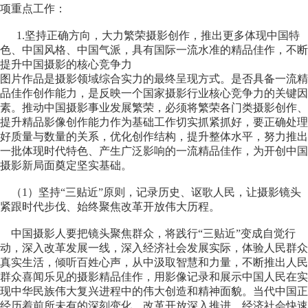
项重点工作：
1.坚持正确方向，大力繁荣摄影创作，推出更多体现中国特
色、中国风格、中国气派，具有国际一流水准的精品佳作，不断
提升中国摄影的核心竞争力
图片作品是摄影领域综合实力的最终呈现方式。是否具备一流精
品佳作创作能力，是反映一个国家摄影行业核心竞争力的关键因
素。推动中国摄影事业发展繁荣，必须将繁荣各门类摄影创作、
提升精品影像创作能力作为基础工作切实抓紧抓好，要正确处理
好质量与数量的关系，优化创作结构，提升整体水平，努力推出
一批体现时代特色、产生广泛影响的一流精品佳作，为开创中国
摄影新局面奠定坚实基础。
（1）坚持“三贴近”原则，记录历史、讴歌人民，让摄影镜头
紧跟时代步伐、始终聚焦改革开放伟大历程
。
中国摄影人要把镜头聚焦群众，将践行“三贴近”变成自觉行
动，深入改革发展一线，深入经济社会发展实际，体验人民群众
真实生活，倾听百姓心声，从中汲取智慧和力量，不断推出人民
群众喜闻乐见的摄影精品佳作，用影像记录和展示中国人民在实
现中华民族伟大复兴进程中的伟大创造和精神面貌。当代中国正
经历着前所未有的深刻变化，改革开放深入推进、经济社会快速