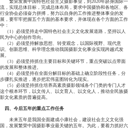
繁荣发展中国特色社会主义摄影事业，到2020年跻身国际一
流，实现总体目标，完成总体布局，要求中国摄协和各地区、各
行业协会必须奋力拼搏，努力以自身的工作推进整体事业的发
展，要牢牢把握五个方面的基本要求，并体现在各个方面的工作
中：
（1）必须坚持走中国特色社会主义文化发展道路，坚持以人
民为中心的创作导向。
（2）必须坚持解放思想、转变观念，以国际视野、现代意
识、创新思维、科学理念推动我国摄影文化事业实现跨越式发
展。
（3）必须坚持抓住主要目标和关键环节，重点突破以点带面
的发展和整体推进。
（4）必须坚持在全面分解目标的基础上确立阶段性任务，分
步骤扎实推进，逐步把宏伟蓝图转化为现实。
（5）必须坚持抓住培养高素质摄影领域各个门类的专门人才
这个根本环节，以文传人、以文育人、以文化人，推动全民族摄
影文化素质的普遍提高。
四、今后五年的重点工作任务
未来五年是我国全面建成小康社会，建设社会主义文化强
国，发展繁荣中国摄影事业最关键的五年。为此，要着力抓好六