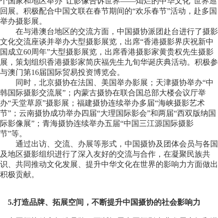
个国家和地区举办“让影像告诉世界——灿烂的中华文化”世界巡
回展。积极配合中国文联在春节期间的“欢乐春节”活动，赴多国
举办摄影展。
在与港澳台地区的交流方面，中国摄协派团赴台进行了摄影
文化交流座谈并举办大型摄影展览，出席“香港摄影界庆祝新中
国成立60周年”大型摄影展览，出席香港摄影家黄贵权先生摄影
展，策划组织香港摄影家简庆福先生九旬华诞庆典活动。积极参
与澳门第16届国际贸易投资博览会。
同时，北京摄协在法国、美国举办影展；天津摄协举办“中
韩国际摄影交流展”；内蒙古摄协在联合国总部大楼会议厅举
办“天堂草原”摄影展；福建摄协连续举办多届“海峡摄影艺术
节”；云南摄协成功举办四届“大理国际影会”和两届“西双版纳国
际影像展”；青海摄协连续举办五届“中国三江源国际摄影
节”等。
通过出访、交流、办展等形式，中国摄协及团体会员与各国
及地区摄影组织进行了深入友好的交流与合作，在凝聚民族共
识、共同推动文化发展、提升中华文化在世界的影响力方面做出
积极贡献。
5.打造品牌、拓展空间，不断提升中国摄协的社会影响力