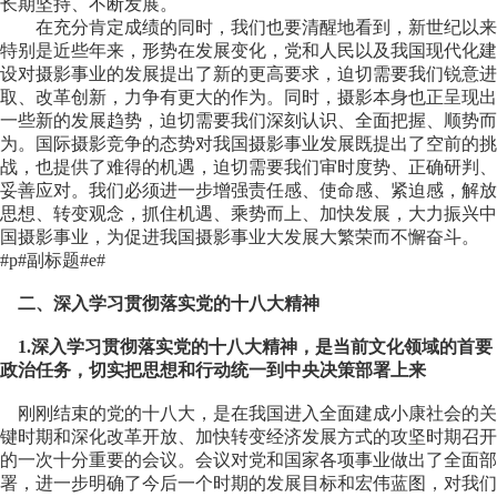
长期坚持、不断发展。
在充分肯定成绩的同时，我们也要清醒地看到，新世纪以来
特别是近些年来，形势在发展变化，党和人民以及我国现代化建
设对摄影事业的发展提出了新的更高要求，迫切需要我们锐意进
取、改革创新，力争有更大的作为。同时，摄影本身也正呈现出
一些新的发展趋势，迫切需要我们深刻认识、全面把握、顺势而
为。国际摄影竞争的态势对我国摄影事业发展既提出了空前的挑
战，也提供了难得的机遇，迫切需要我们审时度势、正确研判、
妥善应对。我们必须进一步增强责任感、使命感、紧迫感，解放
思想、转变观念，抓住机遇、乘势而上、加快发展，大力振兴中
国摄影事业，为促进我国摄影事业大发展大繁荣而不懈奋斗。
#p#副标题#e#
二、深入学习贯彻落实党的十八大精神
1.深入学习贯彻落实党的十八大精神，是当前文化领域的首要
政治任务，切实把思想和行动统一到中央决策部署上来
刚刚结束的党的十八大，是在我国进入全面建成小康社会的关
键时期和深化改革开放、加快转变经济发展方式的攻坚时期召开
的一次十分重要的会议。会议对党和国家各项事业做出了全面部
署，进一步明确了今后一个时期的发展目标和宏伟蓝图，对我们