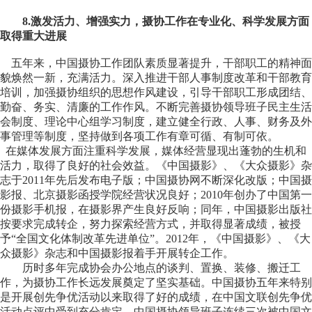
8.激发活力、增强实力，摄协工作在专业化、科学发展方面
取得重大进展
五年来，中国摄协工作团队素质显著提升，干部职工的精神面
貌焕然一新，充满活力。深入推进干部人事制度改革和干部教育
培训，加强摄协组织的思想作风建设，引导干部职工形成团结、
勤奋、务实、清廉的工作作风。不断完善摄协领导班子民主生活
会制度、理论中心组学习制度，建立健全行政、人事、财务及外
事管理等制度，坚持做到各项工作有章可循、有制可依。
在媒体发展方面注重科学发展，媒体经营显现出蓬勃的生机和
活力，取得了良好的社会效益。《中国摄影》、《大众摄影》杂
志于2011年先后发布电子版；中国摄协网不断深化改版；中国摄
影报、北京摄影函授学院经营状况良好；2010年创办了中国第一
份摄影手机报，在摄影界产生良好反响；同年，中国摄影出版社
按要求完成转企，努力探索经营方式，并取得显著成绩，被授
予“全国文化体制改革先进单位”。2012年，《中国摄影》、《大
众摄影》杂志和中国摄影报着手开展转企工作。
历时多年完成协会办公地点的谈判、置换、装修、搬迁工
作，为摄协工作长远发展奠定了坚实基础。中国摄协五年来特别
是开展创先争优活动以来取得了好的成绩，在中国文联创先争优
活动点评中受到充分肯定。中国摄协领导班子连续三次被中国文