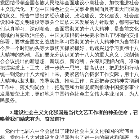
党团结带领全国各族人民继续全面建设小康社会、加快推进社会
主义现代化、开创中国特色社会主义事业新局面具有重大而深远
的意义。报告中提出的经济建设、政治建设、文化建设、社会建
设和生态文明建设等事关全民族未来发展的方针政策，都需要我
们认真学习、深刻领会。全面贯彻党的十八大精神，是当前文化
领域的首要政治任务。中国文联根据中央要求做出了明确的安排
部署，要求全国文艺战线把学习贯彻党的十八大精神作为当前和
今后一个时期的头等大事切实抓紧抓好，迅速兴起学习贯彻十八
大精神的热潮。我们要充分认识党的十八大的重大意义，深刻领
会会议提出的新思想、新观点、新论断，在深刻理解内涵、准确
把握实质上下工夫，进一步统一思想、提高认识，把思想和行动
统一到党的十八大精神上来。要紧密结合摄影工作实际，用十八
大精神武装头脑、指导实践、推动工作，真正把会议精神贯彻到
工作中、落实到岗位上，把智慧和力量凝聚到推动中国摄影事业
发展繁荣上来，更好地为中国特色社会主义伟大事业服务、为人
民服务。
2.建设社会主义文化强国是当代文艺工作者的神圣使命，召
唤着我们励志有为、奋发前行
党的十七届六中全会提出了建设社会主义文化强国的宏伟目
标，党的十八大对建设文化强国做出了进一步的阐述和部署，为