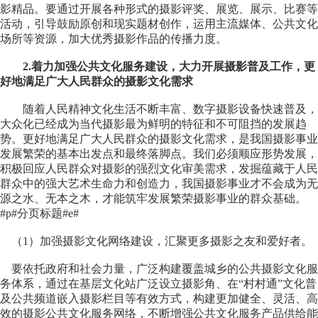
影精品。要通过开展各种形式的摄影评奖、展览、展示、比赛等
活动，引导鼓励原创和现实题材创作，运用主流媒体、公共文化
场所等资源，加大优秀摄影作品的传播力度。
2.着力加强公共文化服务建设，大力开展摄影普及工作，更
好地满足广大人民群众的摄影文化需求
随着人民精神文化生活不断丰富、数字摄影设备快速普及，
大众化已经成为当代摄影最为鲜明的特征和不可阻挡的发展趋
势。更好地满足广大人民群众的摄影文化需求，是我国摄影事业
发展繁荣的基本出发点和最终落脚点。我们必须顺应形势发展，
积极回应人民群众对摄影的强烈文化审美需求，发掘蕴藏于人民
群众中的强大艺术生命力和创造力，我国摄影事业才不会成为无
源之水、无本之木，才能筑牢发展繁荣摄影事业的群众基础。
#p#分页标题#e#
（1）加强摄影文化网络建设，汇聚更多摄影之友和爱好者。
要依托政府和社会力量，广泛构建覆盖城乡的公共摄影文化服
务体系，通过在基层文化站广泛设立摄影角、在“村村通”文化普
及公共频道嵌入摄影栏目等有效方式，构建更加健全、灵活、高
效的摄影公共文化服务网络，不断增强公共文化服务产品供给能