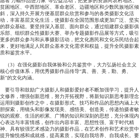
愿者 万幅作品进万家”等公益活动，把更多的资源向农村地区、
贫困地区、中西部地区、革命老区、边疆地区和少数民族地区倾
斜，深入持久开展方便基层群众欣赏和参与的各类摄影文化活
动，丰富基层文化生活，使摄影在全国范围形成更加广泛、坚实
的群众基础。要坚持深入基层、面向群众，通过组建群众摄影俱
乐部、组织群众性摄影大赛、举办专题摄影作品展等方式，吸引
更多的群众参与和从事摄影活动，把文化惠民和文化乐民结合起
来，更好地满足人民群众基本文化需求和权益，提升全民摄影素
质和鉴赏水平。
（3）在强化摄影自我体验和公共鉴赏中，大力弘扬社会主义
核心价值体系，用优秀摄影作品传导“真、善、美，勤、勇、
新”的文化内涵。
要引导和鼓励广大摄影人和摄影爱好者不断加强学习，提升人
文修养，增强创新思维，努力开拓视野，将新知识新思考新理念
运用到摄影创作之中，在摄影形式、技巧和作品的思想内涵上大
胆探索，用镜头和影像发现美、感悟美、创造美，传递拍摄者敏
锐的观察、生活的积累、广博的知识和深刻的思想，充分体现内
心表达与丰富情感，创作出内容丰富、思想性强、富于时代精
神、具有较强艺术感染力的摄影作品，在艺术创作和艺术欣赏中
提升愉悦感和成就感，提高素质，实现自我培养、自我成长。要