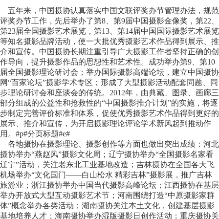
五年来，中国摄协认真落实中国文联评奖办节管理办法，规范
评奖办节工作，先后举办了第8、第9届中国摄影金像奖，第22、
第23届全国摄影艺术展览，第13、第14届中国国际摄影艺术展览
等知名摄影品牌活动，使一大批优秀摄影艺术作品得到展示、推
介和宣传。中国摄协长期注重引导广大摄影工作者坚持正确的创
作导向，提升摄影作品的思想性和艺术性。成功举办第9、第10
届全国摄影理论研讨会；举办国际摄影高端论坛，建立中国摄协
网“百家论坛”摄影学术专区；形成了大型摄影活动配套同题、同
步理论研讨会和座谈会的传统。2012年，由典藏、图录、画廊三
部分组成的公益性和抢救性的“中国摄影推介计划”的实施，将逐
步制定完善评价标准和体系，促使优秀摄影艺术作品得到更好的
展示、推介和宣传，为开启摄影理论评论学术新风起到推动作
用。#p#分页标题#e#
各地摄协在摄影理论、摄影创作等方面也做出突出成绩：河北
摄协举办“燕赵风”摄影文化周；辽宁摄协举办“全国摄影名家看
辽宁”活动，关注老东北工业基地改造；吉林摄协在全国各大飞
机场举办“文化国门——白山松水 精彩吉林”摄影展，推广吉林
旅游业；浙江摄协举办中国当代摄影高峰论坛；江西摄协在基层
举办开放式大型互动摄影艺术节；河南围绕打造“中原摄影家群
体”概念举办各类活动；湖南摄协关注本土文化，创建基层摄影
基地培养人才；海南摄协举办湿版摄影日创作活动；重庆摄协关