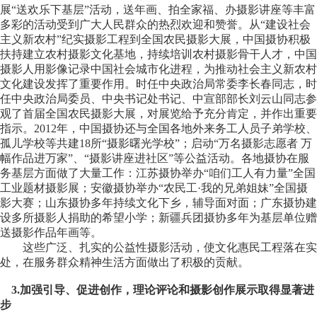
展“送欢乐下基层”活动，送年画、拍全家福、办摄影讲座等丰富
多彩的活动受到广大人民群众的热烈欢迎和赞誉。从“建设社会
主义新农村”纪实摄影工程到全国农民摄影大展，中国摄协积极
扶持建立农村摄影文化基地，持续培训农村摄影骨干人才，中国
摄影人用影像记录中国社会城市化进程，为推动社会主义新农村
文化建设发挥了重要作用。时任中央政治局常委李长春同志，时
任中央政治局委员、中央书记处书记、中宣部部长刘云山同志参
观了首届全国农民摄影大展，对展览给予充分肯定，并作出重要
指示。2012年，中国摄协还与全国各地外来务工人员子弟学校、
孤儿学校等共建18所“摄影曙光学校”；启动“万名摄影志愿者 万
幅作品进万家”、“摄影讲座进社区”等公益活动。各地摄协在服
务基层方面做了大量工作：江苏摄协举办“咱们工人有力量”全国
工业题材摄影展；安徽摄协举办“农民工·我的兄弟姐妹”全国摄
影大赛；山东摄协多年持续文化下乡，辅导面对面；广东摄协建
设多所摄影人捐助的希望小学；新疆兵团摄协多年为基层单位赠
送摄影作品年画等。
这些广泛、扎实的公益性摄影活动，使文化惠民工程落在实
处，在服务群众精神生活方面做出了积极的贡献。
3.加强引导、促进创作，理论评论和摄影创作展示取得显著进
步