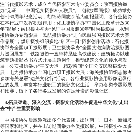
注当代摄影艺术，成立当代摄影艺术专业委员会；陕西摄协举
办“见证——中国纪实摄影20人联展”。《解放军画报》成功举办
创刊60周年纪念活动，胡锦涛同志亲笔为画报题词。各行业摄协
在本行业中发挥积极作用：化工摄协举办“中国化工改革开放30
年”影展；纺织摄协举办“见证中国服装30年”时尚摄影展；水利
摄协举办专题影展；民航摄协举办“走向民航强国摄影艺术大赛
作品展”；煤矿摄协组织多地“矿区一日”摄影创作活动；石化摄
协举办全国职工摄影展；卫生摄协承办“全国艾滋病防治摄影图
片巡回展览”；铁路摄协一直坚持见证高铁建设；建筑摄协以建
筑专题摄影丛书方式开展主题创作，推动建筑文化的传承与发
展；公安摄协举办“平安大运，精彩瞬间”全国公安民警摄影大
展；电力摄协承办全国电力职工摄影大展；海关摄协组织志愿者
参加海关总署“边关文化行”活动。各行业摄影协会用影像记录行
业的发展，丰富本行业职工的摄影文化生活，举办各类专题影展
和比赛，留下了各行各业发展的弥足珍贵的影像记忆。
4.拓展渠道、深入交流，摄影文化活动在促进中华文化“走出
去”中产生重要影响
中国摄协先后应邀派出多个代表团，出访南非、日本、新加坡
等国家和地区，并在出访期间举办各类摄影展。中国摄协在20多