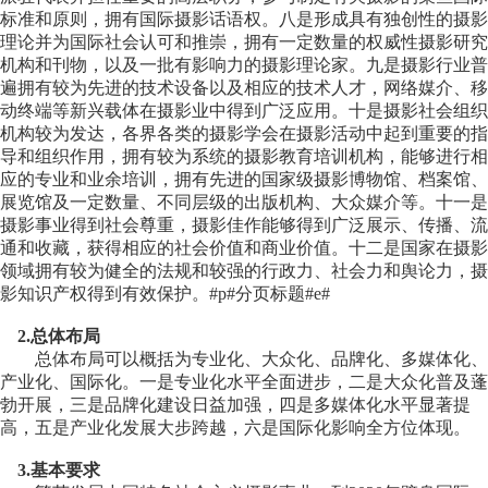
标准和原则，拥有国际摄影话语权。八是形成具有独创性的摄影
理论并为国际社会认可和推崇，拥有一定数量的权威性摄影研究
机构和刊物，以及一批有影响力的摄影理论家。九是摄影行业普
遍拥有较为先进的技术设备以及相应的技术人才，网络媒介、移
动终端等新兴载体在摄影业中得到广泛应用。十是摄影社会组织
机构较为发达，各界各类的摄影学会在摄影活动中起到重要的指
导和组织作用，拥有较为系统的摄影教育培训机构，能够进行相
应的专业和业余培训，拥有先进的国家级摄影博物馆、档案馆、
展览馆及一定数量、不同层级的出版机构、大众媒介等。十一是
摄影事业得到社会尊重，摄影佳作能够得到广泛展示、传播、流
通和收藏，获得相应的社会价值和商业价值。十二是国家在摄影
领域拥有较为健全的法规和较强的行政力、社会力和舆论力，摄
影知识产权得到有效保护。#p#分页标题#e#
2.总体布局
总体布局可以概括为专业化、大众化、品牌化、多媒体化、
产业化、国际化。一是专业化水平全面进步，二是大众化普及蓬
勃开展，三是品牌化建设日益加强，四是多媒体化水平显著提
高，五是产业化发展大步跨越，六是国际化影响全方位体现。
3.基本要求