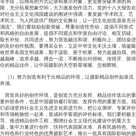
等手段，以独有的方式记录和展示对象，更需要突破本身的局
限，充分拓展想象空间，大力激发创作活力。党的十八大报告在
对社会主义文化强国建设的阐述中强调：要发扬“学术民主、艺
术民主、为人民提供广阔的文化舞台，让一切文化创造源泉充分
涌流”。我们要鼓励创新突破，尊重创造性劳动，提倡不同形式
和风格的自由发展，提倡不同观点和学派自由讨论、相互切磋、
取长补短、共同进步，努力营造融洽和谐、积极向上、团结奋进
的良好创作氛围。要博采众长，立足中华文化丰沃土壤，借鉴吸
收世界各国文明成果，勤于汲取、善于积累，努力超越自我、跨
越巅峰，追求卓越、搏击一流，不断推出叫得响、传得开、留得
住的精品佳作，让中国摄影的天空群星璀璨、交相辉映。
（3）努力创造有利于出精品的环境，让摄影精品创作如泉流
奔涌。
营造良好的创作环境，是创造力充分发挥、精品佳作迭出的重
要外部条件，也是中国摄协履行职能、发挥作用的重要方面。我
们必须坚持社会主义先进文化前进方向，把公众测评、专家评价
和市场检验统一起来，形成科学客观的评价标准。我们要积极主
导、推进精品创作工程，围绕社会主义现代化建设中的重大主
题，集中力量进行创作，扶持代表国家水准、具有民族特色、地
方特色和行业特色的优秀摄影艺术，推出一批具有国际影响的摄