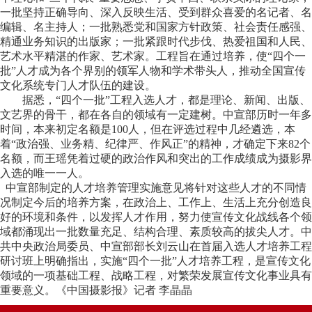
一批坚持正确导向、深入反映生活、受到群众喜爱的名记者、名
编辑、名主持人；一批熟悉党和国家方针政策、社会责任感强、
精通业务知识的出版家；一批紧跟时代步伐、热爱祖国和人民、
艺术水平精湛的作家、艺术家。工程旨在通过培养，使“四个一
批”人才成为各个界别的领军人物和学术带头人，推动全国宣传
文化系统专门人才队伍的建设。
据悉，“四个一批”工程入选人才，都是理论、新闻、出版、
文艺界的骨干，都在各自的领域有一定建树。中宣部历时一年多
时间，本来初定名额是100人，但在评选过程中几经遴选，本
着“政治强、业务精、纪律严、作风正”的精神，才确定下来82个
名额，而王瑶凭着过硬的政治作风和突出的工作成绩成为摄影界
入选的唯一一人。
中宣部制定的人才培养管理实施意见将针对这些人才的不同情
况制定今后的培养方案，在政治上、工作上、生活上充分创造良
好的环境和条件，以发挥人才作用，努力使宣传文化战线各个领
域都涌现出一批数量充足、结构合理、素质较高的拔尖人才。中
共中央政治局委员、中宣部部长刘云山在首届入选人才培养工程
研讨班上明确指出，实施“四个一批”人才培养工程，是宣传文化
领域的一项基础工程、战略工程，对繁荣发展宣传文化事业具有
重要意义。《中国摄影报》记者 李晶晶