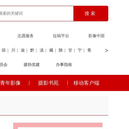
志愿服务
征稿平台
影像中国
>
琼
|
川
|
渝
|
黔
|
滇
|
藏
|
陕
|
甘
|
宁
|
青
员会
|
证劵
|
广电
摄协党建
|
电力
|
海关
办事指南
青年影像
摄影书苑
移动客户端
琼
|
川
|
渝
|
黔
|
滇
|
藏
|
陕
|
甘
|
宁
|
青