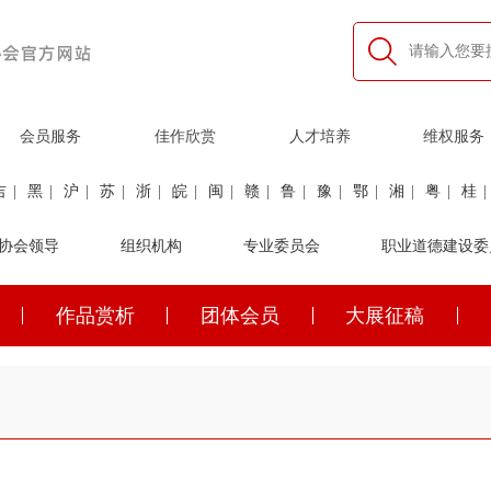
会员服务
佳作欣赏
人才培养
维权服务
吉
|
黑
|
沪
|
苏
|
浙
|
皖
|
闽
|
赣
|
鲁
|
豫
|
鄂
|
湘
|
粤
|
桂
|
利
协会领导
|
民航
|
煤炭
|
组织机构
石油
|
石化
|
卫生
专业委员会
|
企业家
|
铁路
职业道德建设委
|
建筑
|
公安
作品赏析
团体会员
大展征稿
吉
|
黑
|
沪
|
苏
|
浙
|
皖
|
闽
|
赣
|
鲁
|
豫
|
鄂
|
湘
|
粤
|
桂
|