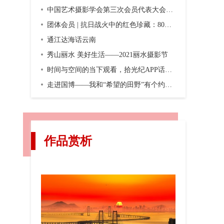
中国艺术摄影学会第三次会员代表大会暨第三届换届大会在京召开
团体会员 | 抗日战火中的红色珍藏：80年前，一份双语画报横空出世
通江达海话云南
秀山丽水 美好生活——2021丽水摄影节
时间与空间的当下观看，拾光纪APP话题摄影第二期“渐入佳境”
走进国博——我和“希望的田野”有个约会，观众互动之五
作品赏析