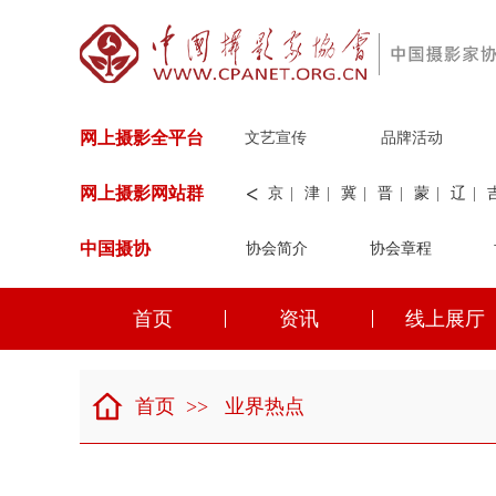
网上摄影全平台
文艺宣传
品牌活动
<
网上摄影网站群
京
|
津
|
冀
|
晋
|
蒙
|
辽
|
中国摄协
协会简介
新
|
兵团
|
解放军
协会章程
|
纺织
|
水
华能
|
神华
|
职工
首页
资讯
线上展厅
京
|
津
|
冀
|
晋
|
蒙
|
辽
|
首页
>>
业界热点