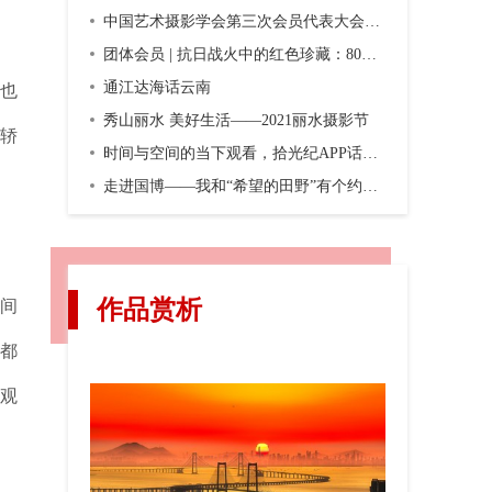
中国艺术摄影学会第三次会员代表大会暨第三届换届大会在京召开
。
团体会员 | 抗日战火中的红色珍藏：80年前，一份双语画报横空出世
通江达海话云南
也
秀山丽水 美好生活——2021丽水摄影节
的轿
时间与空间的当下观看，拾光纪APP话题摄影第二期“渐入佳境”
走进国博——我和“希望的田野”有个约会，观众互动之五
作品赏析
民间
分都
为观