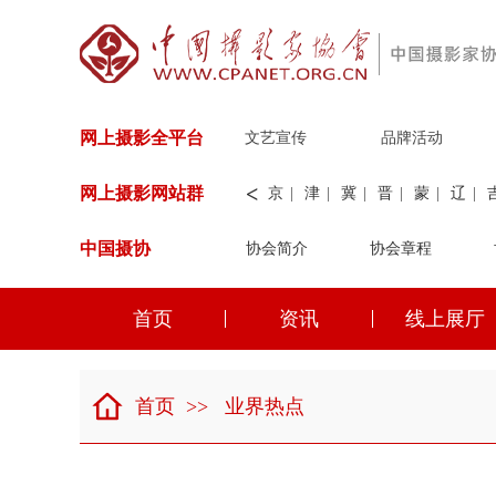
网上摄影全平台
文艺宣传
品牌活动
<
网上摄影网站群
京
|
津
|
冀
|
晋
|
蒙
|
辽
|
中国摄协
协会简介
新
|
兵团
|
解放军
协会章程
|
纺织
|
水
华能
|
神华
|
职工
首页
资讯
线上展厅
京
|
津
|
冀
|
晋
|
蒙
|
辽
|
首页
>>
业界热点