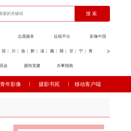
志愿服务
征稿平台
影像中国
>
琼
|
川
|
渝
|
黔
|
滇
|
藏
|
陕
|
甘
|
宁
|
青
员会
|
证劵
|
广电
摄协党建
|
电力
|
海关
办事指南
青年影像
摄影书苑
移动客户端
琼
|
川
|
渝
|
黔
|
滇
|
藏
|
陕
|
甘
|
宁
|
青