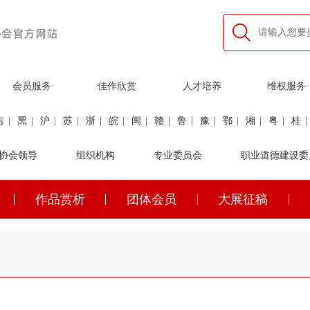
会员服务
佳作欣赏
人才培养
维权服务
吉
|
黑
|
沪
|
苏
|
浙
|
皖
|
闽
|
赣
|
鲁
|
豫
|
鄂
|
湘
|
粤
|
桂
|
利
协会领导
|
民航
|
煤炭
|
组织机构
石油
|
石化
|
卫生
专业委员会
|
企业家
|
铁路
职业道德建设委
|
建筑
|
公安
作品赏析
团体会员
大展征稿
吉
|
黑
|
沪
|
苏
|
浙
|
皖
|
闽
|
赣
|
鲁
|
豫
|
鄂
|
湘
|
粤
|
桂
|