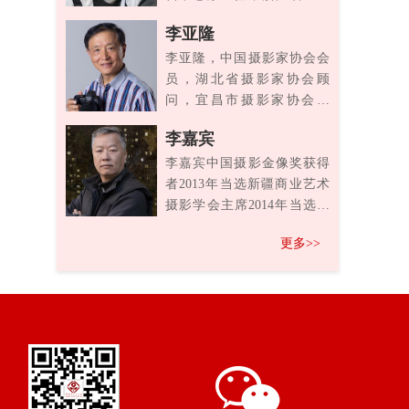
家协会第五第六届副主席，
>
李亚隆
中国...
李亚隆，中国摄影家协会会
员，湖北省摄影家协会顾
问，宜昌市摄影家协会顾
问。三峡大学特聘教授。曾
>
李嘉宾
获：第九...
李嘉宾中国摄影金像奖获得
者2013年当选新疆商业艺术
摄影学会主席2014年当选新
疆摄影行业协会会长2...
>
更多>>