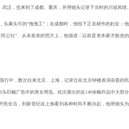
、武汉，也来到了成都、重庆，并用镜头记录下当时的川渝风情
头裹头巾的“拖曳工”；在成都时，他拍下正在耕作的妇女；他
农民公社”、从未发表的照片上，他描述：以前是资本家才能坐
中国行中，数次往来北京、上海，记录过在北京钟楼表演杂耍的
街头巨幅广告中的美女周迅。此次展出的近140余幅作品中大部
的平民生活，到新世纪在上海看到各种时尚不断兴起，他用镜头