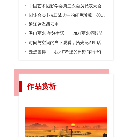
中国艺术摄影学会第三次会员代表大会暨第三届换届大会在京召开
团体会员 | 抗日战火中的红色珍藏：80年前，一份双语画报横空出世
通江达海话云南
秀山丽水 美好生活——2021丽水摄影节
时间与空间的当下观看，拾光纪APP话题摄影第二期“渐入佳境”
走进国博——我和“希望的田野”有个约会，观众互动之五
作品赏析