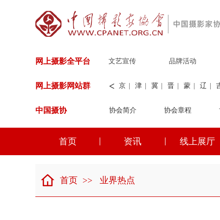
网上摄影全平台
文艺宣传
品牌活动
<
网上摄影网站群
京
|
津
|
冀
|
晋
|
蒙
|
辽
|
中国摄协
协会简介
新
|
兵团
|
解放军
协会章程
|
纺织
|
水
华能
|
神华
|
职工
首页
资讯
线上展厅
京
|
津
|
冀
|
晋
|
蒙
|
辽
|
首页
>>
业界热点