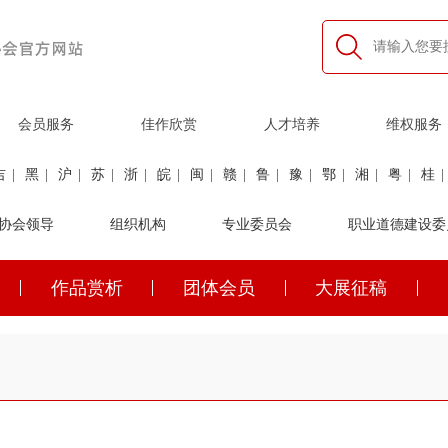
会员服务
佳作欣赏
人才培养
维权服务
吉
|
黑
|
沪
|
苏
|
浙
|
皖
|
闽
|
赣
|
鲁
|
豫
|
鄂
|
湘
|
粤
|
桂
|
利
协会领导
|
民航
|
煤炭
|
组织机构
石油
|
石化
|
卫生
专业委员会
|
企业家
|
铁路
职业道德建设委
|
建筑
|
公安
作品赏析
团体会员
大展征稿
吉
|
黑
|
沪
|
苏
|
浙
|
皖
|
闽
|
赣
|
鲁
|
豫
|
鄂
|
湘
|
粤
|
桂
|