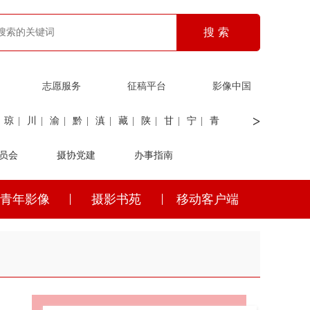
志愿服务
征稿平台
影像中国
>
琼
|
川
|
渝
|
黔
|
滇
|
藏
|
陕
|
甘
|
宁
|
青
员会
|
证劵
|
广电
摄协党建
|
电力
|
海关
办事指南
青年影像
摄影书苑
移动客户端
琼
|
川
|
渝
|
黔
|
滇
|
藏
|
陕
|
甘
|
宁
|
青