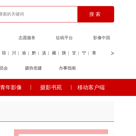
志愿服务
征稿平台
影像中国
>
琼
|
川
|
渝
|
黔
|
滇
|
藏
|
陕
|
甘
|
宁
|
青
员会
|
证劵
|
广电
摄协党建
|
电力
|
海关
办事指南
青年影像
摄影书苑
移动客户端
琼
|
川
|
渝
|
黔
|
滇
|
藏
|
陕
|
甘
|
宁
|
青