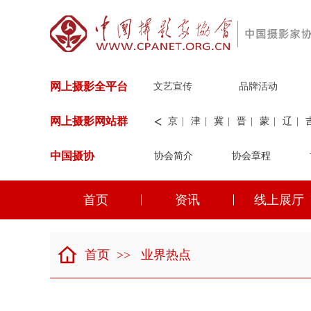
网上摄影全平台
文艺宣传
品牌活动
<
网上摄影网站群
京
|
津
|
冀
|
晋
|
蒙
|
辽
|
中国摄协
协会简介
新
|
兵团
|
解放军
协会章程
|
纺织
|
水
华能
|
神华
|
职工
首页
资讯
线上展厅
京
|
津
|
冀
|
晋
|
蒙
|
辽
|
首页
>>
业界热点