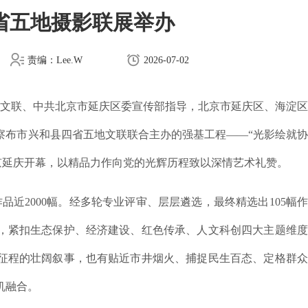
省五地摄影联展举办
责编：Lee.W
2026-07-02
文联、中共北京市延庆区委宣传部指导，北京市延庆区、海淀区
察布市兴和县四省五地文联联合主办的强基工程——“光影绘就
京延庆开幕，以精品力作向党的光辉历程致以深情艺术礼赞。
2000幅。经多轮专业评审、层层遴选，最终精选出105幅
，紧扣生态保护、经济建设、红色传承、人文科创四大主题维度
征程的壮阔叙事，也有贴近市井烟火、捕捉民生百态、定格群众
机融合。