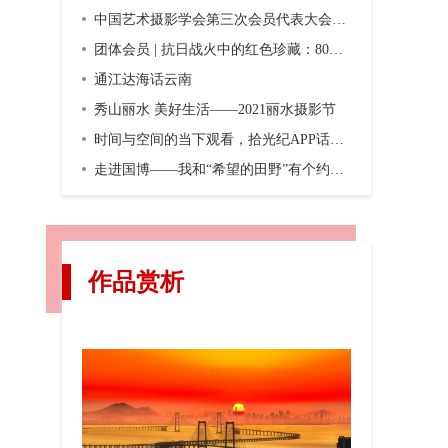
中国艺术摄影学会第三次会员代表大会暨第三届换届大会在京召开
团体会员 | 抗日战火中的红色珍藏：80年前，一份双语画报横空出世
通江达海话云南
秀山丽水 美好生活——2021丽水摄影节
时间与空间的当下观看，拾光纪APP话题摄影第二期“渐入佳境”
走进国博——我和“希望的田野”有个约会，观众互动之五
作品赏析