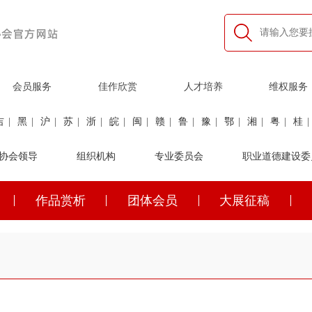
会员服务
佳作欣赏
人才培养
维权服务
吉
|
黑
|
沪
|
苏
|
浙
|
皖
|
闽
|
赣
|
鲁
|
豫
|
鄂
|
湘
|
粤
|
桂
|
利
协会领导
|
民航
|
煤炭
|
组织机构
石油
|
石化
|
卫生
专业委员会
|
企业家
|
铁路
职业道德建设委
|
建筑
|
公安
作品赏析
团体会员
大展征稿
吉
|
黑
|
沪
|
苏
|
浙
|
皖
|
闽
|
赣
|
鲁
|
豫
|
鄂
|
湘
|
粤
|
桂
|