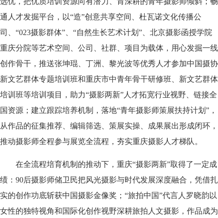
选优，把优质培训资源向有潜力、肯深耕的青年摄影师倾斜；畅
通人才发掘平台，以“造”创意共享空间、杜瓦诺文化传播公
司、“023摄影群体”、“自然生长艺术计划”、北京摄影函授学院
重庆分院等艺术空间、公司、社群、项目为载体，用心发掘一线
创作骨干，推送张坤琨、丁洲、黎光波等优秀人才参加中国摄协
新文艺群体专题培训班和重庆市中青年骨干研修班、新文艺群体
培训班等培训项目，助力“摄影两新”人才拓宽行业视野、链接全
国资源；建立跟踪培养机制，落地“青年摄影师策展扶持计划”，
从作品的征集推荐、编辑筛选、策展实操、成果展出形成闭环，
推动摄影师全程参与展览全流程，夯实重庆摄影人才梯队。
在全流程培育机制的推动下，重庆“摄影两新”取得了一定成
绩：90后摄影师储卫民把风光摄影与时代发展深度融合，凭借扎
实的创作功底斩获中国摄影金像奖；“旅拍中国”代言人罗晓韵以
女性的独特视角和国际化创作视野深耕旅拍人文摄影，作品成为