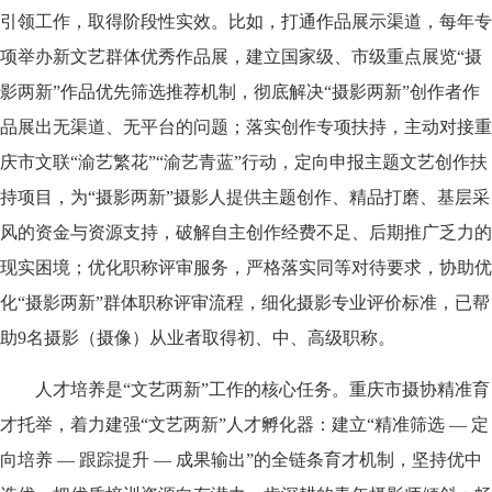
引领工作，取得阶段性实效。比如，打通作品展示渠道，每年专
项举办新文艺群体优秀作品展，建立国家级、市级重点展览“摄
影两新”作品优先筛选推荐机制，彻底解决“摄影两新”创作者作
品展出无渠道、无平台的问题；落实创作专项扶持，主动对接重
庆市文联“渝艺繁花”“渝艺青蓝”行动，定向申报主题文艺创作扶
持项目，为“摄影两新”摄影人提供主题创作、精品打磨、基层采
风的资金与资源支持，破解自主创作经费不足、后期推广乏力的
现实困境；优化职称评审服务，严格落实同等对待要求，协助优
化“摄影两新”群体职称评审流程，细化摄影专业评价标准，已帮
助9名摄影（摄像）从业者取得初、中、高级职称。
人才培养是“文艺两新”工作的核心任务。重庆市摄协精准育
才托举，着力建强“文艺两新”人才孵化器：建立“精准筛选 — 定
向培养 — 跟踪提升 — 成果输出”的全链条育才机制，坚持优中