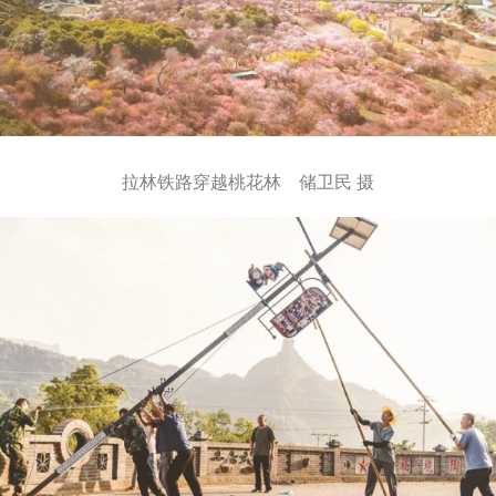
拉林铁路穿越桃花林 储卫民 摄