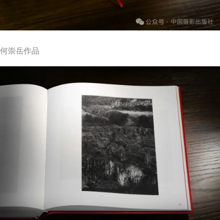
何崇岳作品