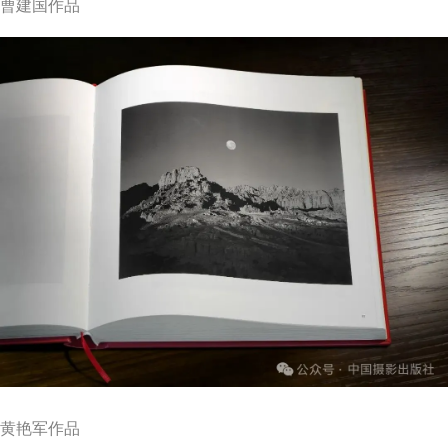
曹建国作品
黄艳军作品