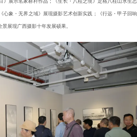
白》展示名家标杆作品；《生长・八桂之境》定格八桂山水生态
《心象・无界之域》展现摄影艺术创新实践；《行远・甲子回响
全景展现广西摄影十年发展硕果。