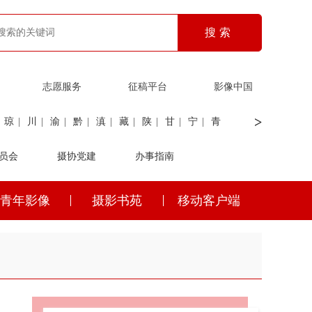
志愿服务
征稿平台
影像中国
>
琼
|
川
|
渝
|
黔
|
滇
|
藏
|
陕
|
甘
|
宁
|
青
员会
|
证劵
|
广电
摄协党建
|
电力
|
海关
办事指南
青年影像
摄影书苑
移动客户端
琼
|
川
|
渝
|
黔
|
滇
|
藏
|
陕
|
甘
|
宁
|
青