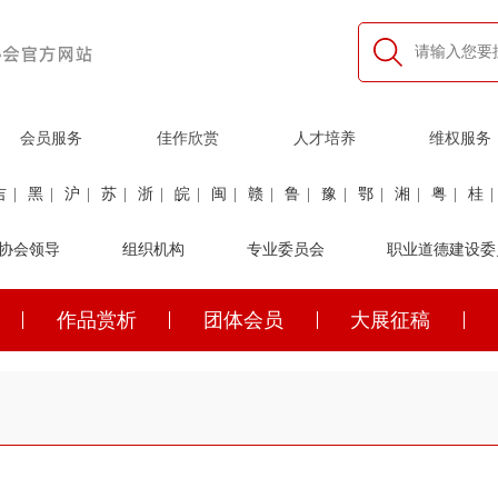
会员服务
佳作欣赏
人才培养
维权服务
吉
|
黑
|
沪
|
苏
|
浙
|
皖
|
闽
|
赣
|
鲁
|
豫
|
鄂
|
湘
|
粤
|
桂
|
利
协会领导
|
民航
|
煤炭
|
组织机构
石油
|
石化
|
卫生
专业委员会
|
企业家
|
铁路
职业道德建设委
|
建筑
|
公安
作品赏析
团体会员
大展征稿
吉
|
黑
|
沪
|
苏
|
浙
|
皖
|
闽
|
赣
|
鲁
|
豫
|
鄂
|
湘
|
粤
|
桂
|