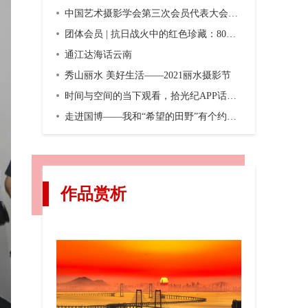
中国艺术摄影学会第三次会员代表大会暨第三届换届大会在京召开
团体会员 | 抗日战火中的红色珍藏：80年前，一份双语画报横空出世
通江达海话云南
秀山丽水 美好生活——2021丽水摄影节
时间与空间的当下观看，拾光纪APP话题摄影第二期“渐入佳境”
走进国博——我和“希望的田野”有个约会，观众互动之五
作品赏析