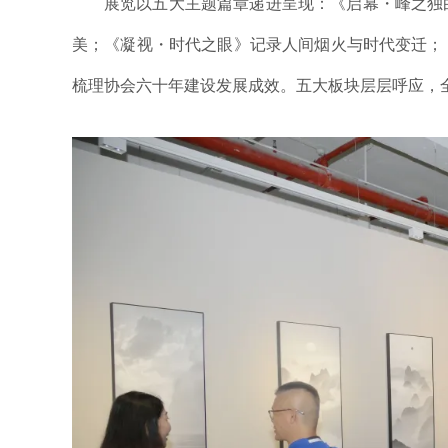
展览以五大主题篇章递进呈现：《启幕・峰之独
美；《凝视・时代之眼》记录人间烟火与时代变迁；
梳理协会六十年建设发展成效。五大板块层层呼应，