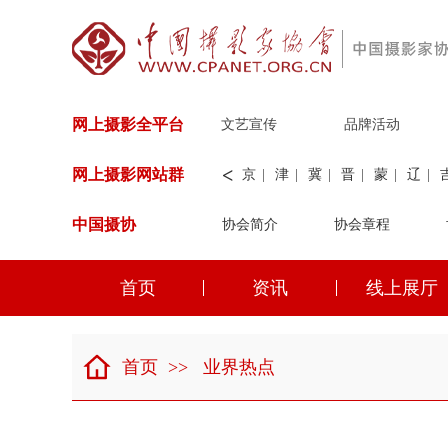
网上摄影全平台
文艺宣传
品牌活动
<
网上摄影网站群
京
|
津
|
冀
|
晋
|
蒙
|
辽
|
中国摄协
协会简介
新
|
兵团
|
解放军
协会章程
|
纺织
|
水
华能
|
神华
|
职工
首页
资讯
线上展厅
京
|
津
|
冀
|
晋
|
蒙
|
辽
|
首页
>>
业界热点