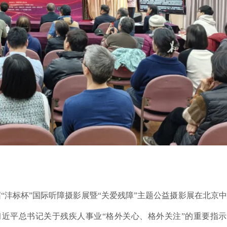
届“沣标杯”国际听障摄影展暨“关爱残障”主题公益摄影展在北京
近平总书记关于残疾人事业“格外关心、格外关注”的重要指示