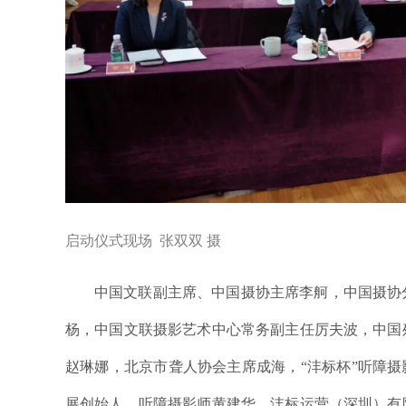
启动仪式现场 张双双 摄
中国文联副主席、中国摄协主席李舸，中国摄协
杨，中国文联摄影艺术中心常务副主任厉夫波，中国
赵琳娜，北京市聋人协会主席成海，“沣标杯”听障摄
展创始人、听障摄影师黄建华，沣标运营（深圳）有