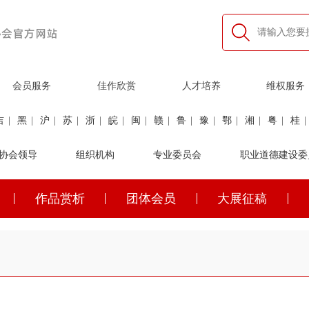
会员服务
佳作欣赏
人才培养
维权服务
吉
|
黑
|
沪
|
苏
|
浙
|
皖
|
闽
|
赣
|
鲁
|
豫
|
鄂
|
湘
|
粤
|
桂
|
利
协会领导
|
民航
|
煤炭
|
组织机构
石油
|
石化
|
卫生
专业委员会
|
企业家
|
铁路
职业道德建设委
|
建筑
|
公安
作品赏析
团体会员
大展征稿
吉
|
黑
|
沪
|
苏
|
浙
|
皖
|
闽
|
赣
|
鲁
|
豫
|
鄂
|
湘
|
粤
|
桂
|