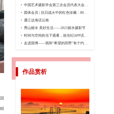
中国艺术摄影学会第三次会员代表大会暨第三届换届大会在京召开
团体会员 | 抗日战火中的红色珍藏：80年前，一份双语画报横空出世
通江达海话云南
秀山丽水 美好生活——2021丽水摄影节
时间与空间的当下观看，拾光纪APP话题摄影第二期“渐入佳境”
走进国博——我和“希望的田野”有个约会，观众互动之五
作品赏析
中国
精