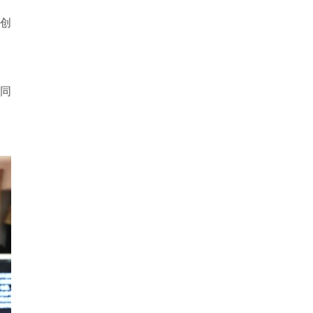
艺创
。同