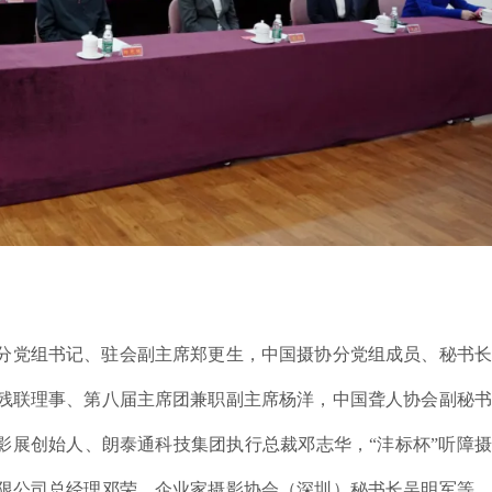
分党组书记、驻会副主席郑更生，中国摄协分党组成员、秘书长
残联理事、第八届主席团兼职副主席杨洋，中国聋人协会副秘书
影展创始人、朗泰通科技集团执行总裁邓志华，“沣标杯”听障
限公司总经理邓荣，企业家摄影协会（深圳）秘书长吴明军等，