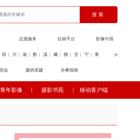
志愿服务
征稿平台
影像中国
>
琼
|
川
|
渝
|
黔
|
滇
|
藏
|
陕
|
甘
|
宁
|
青
员会
|
证劵
|
广电
摄协党建
|
电力
|
海关
办事指南
青年影像
摄影书苑
移动客户端
琼
|
川
|
渝
|
黔
|
滇
|
藏
|
陕
|
甘
|
宁
|
青