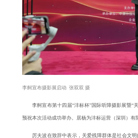
李舸宣布摄影展启动 张双双 摄
李舸宣布第十四届“沣标杯”国际听障摄影展暨“
预祝本次活动成功举办。居杨为沣标运营（深圳）有限
厉夫波在致辞中表示，关爱残障群体是社会文明