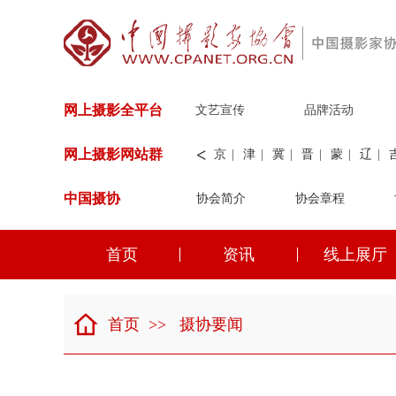
网上摄影全平台
文艺宣传
品牌活动
<
网上摄影网站群
京
|
津
|
冀
|
晋
|
蒙
|
辽
|
中国摄协
协会简介
新
|
兵团
|
解放军
协会章程
|
纺织
|
水
华能
|
神华
|
职工
首页
资讯
线上展厅
京
|
津
|
冀
|
晋
|
蒙
|
辽
|
首页
>>
摄协要闻