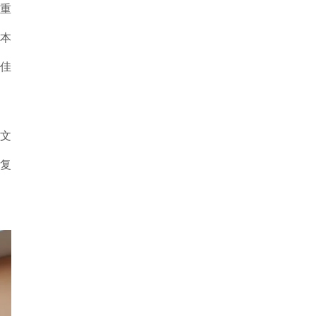
重
本
佳
的文
1复