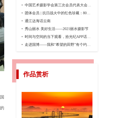
中国艺术摄影学会第三次会员代表大会暨第三届换届大会在京召开
团体会员 | 抗日战火中的红色珍藏：80年前，一份双语画报横空出世
通江达海话云南
秀山丽水 美好生活——2021丽水摄影节
时间与空间的当下观看，拾光纪APP话题摄影第二期“渐入佳境”
走进国博——我和“希望的田野”有个约会，观众互动之五
作品赏析
全国
地的