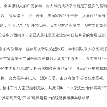
6万余幅。全国摄影人的广泛参与，为大展的成功举办奠定了坚实的基
农、致富路上、乡土传承、美丽家园”6个部分，入展作品源自
问题，全面记录了新时代以来，我国乡村产业发展、乡村文化繁
设等多方面内容，全景式展现我国农业农村日新月异的发展成就
会的各位领导、媒体朋友致以热烈欢迎，向长期以来关心支持漯
河市筹备第十二届全国农民摄影大展及“中原沃土、食尚漯河”
中国食品名城”，拥有7000多家食品企业，食品产业规模超25
支柱。自大展筹备以来，漯河市委、市政府给予活动高度重视。
整体工作方案已编制完成。与此同时，“中原沃土·食尚漯河”
推动现代化“三城”建设进程上的铿锵步履和丰硕成果。