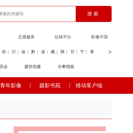
志愿服务
征稿平台
影像中国
>
琼
|
川
|
渝
|
黔
|
滇
|
藏
|
陕
|
甘
|
宁
|
青
员会
|
证劵
|
广电
摄协党建
|
电力
|
海关
办事指南
青年影像
摄影书苑
移动客户端
琼
|
川
|
渝
|
黔
|
滇
|
藏
|
陕
|
甘
|
宁
|
青