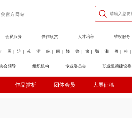
会员服务
佳作欣赏
人才培养
维权服务
吉
|
黑
|
沪
|
苏
|
浙
|
皖
|
闽
|
赣
|
鲁
|
豫
|
鄂
|
湘
|
粤
|
桂
|
利
协会领导
|
民航
|
煤炭
|
组织机构
石油
|
石化
|
卫生
专业委员会
|
企业家
|
铁路
职业道德建设委
|
建筑
|
公安
作品赏析
团体会员
大展征稿
吉
|
黑
|
沪
|
苏
|
浙
|
皖
|
闽
|
赣
|
鲁
|
豫
|
鄂
|
湘
|
粤
|
桂
|