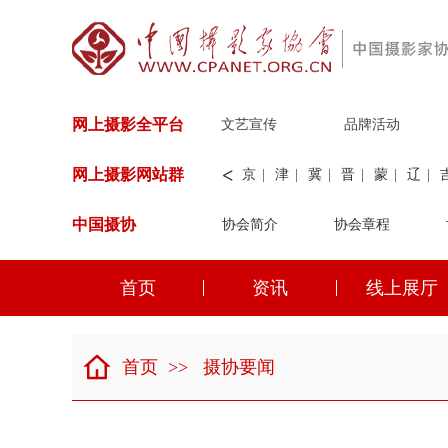
网上摄影全平台
文艺宣传
品牌活动
<
网上摄影网站群
京
|
津
|
冀
|
晋
|
蒙
|
辽
|
中国摄协
协会简介
新
|
兵团
|
解放军
协会章程
|
纺织
|
水
华能
|
神华
|
职工
首页
资讯
线上展厅
京
|
津
|
冀
|
晋
|
蒙
|
辽
|
首页
>>
摄协要闻