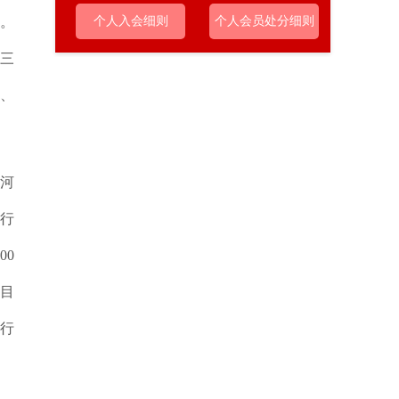
个人入会细则
个人会员处分细则
础。
“三
荣、
。
河
平行
00
目
平行