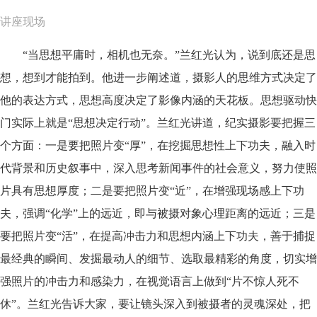
讲座现场
“当思想平庸时，相机也无奈。”兰红光认为，说到底还是思
想，想到才能拍到。他进一步阐述道，摄影人的思维方式决定了
他的表达方式，思想高度决定了影像内涵的天花板。思想驱动快
门实际上就是“思想决定行动”。兰红光讲道，纪实摄影要把握三
个方面：一是要把照片变“厚”，在挖掘思想性上下功夫，融入时
代背景和历史叙事中，深入思考新闻事件的社会意义，努力使照
片具有思想厚度；二是要把照片变“近”，在增强现场感上下功
夫，强调“化学”上的远近，即与被摄对象心理距离的远近；三是
要把照片变“活”，在提高冲击力和思想内涵上下功夫，善于捕捉
最经典的瞬间、发掘最动人的细节、选取最精彩的角度，切实增
强照片的冲击力和感染力，在视觉语言上做到“片不惊人死不
休”。兰红光告诉大家，要让镜头深入到被摄者的灵魂深处，把