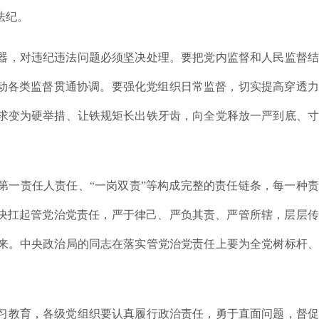
法纪。
器，对违纪违法问题必须坚决处理。要把党内监督和人民监督结
推动各类监督贯通协调。要强化党组织日常监督，切实提高穿透
求变为硬举措、让铁规矩长出铁牙齿，向全党释放一严到底、寸
第一责任人责任、“一岗双责”等构成完整的责任链条，每一种
坚决扛起管党治党责任，严于律己、严负其责、严管所辖，层层
来。中央政治局的同志在落实管党治党责任上要为全党树标杆、
习教育，各级党组织要认真履行政治责任，勇于直面问题，督促