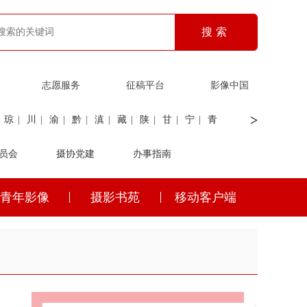
志愿服务
征稿平台
影像中国
>
琼
|
川
|
渝
|
黔
|
滇
|
藏
|
陕
|
甘
|
宁
|
青
员会
|
证劵
|
广电
摄协党建
|
电力
|
海关
办事指南
青年影像
摄影书苑
移动客户端
琼
|
川
|
渝
|
黔
|
滇
|
藏
|
陕
|
甘
|
宁
|
青