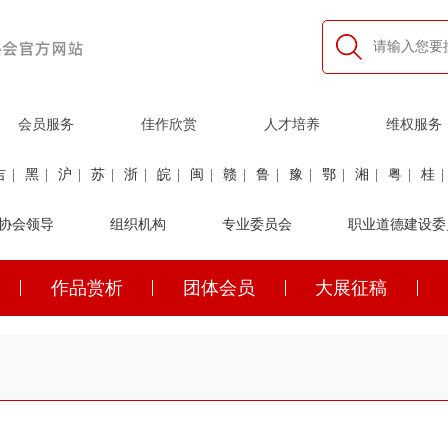
会员服务
佳作欣赏
人才培养
维权服务
吉
|
黑
|
沪
|
苏
|
浙
|
皖
|
闽
|
赣
|
鲁
|
豫
|
鄂
|
湘
|
粤
|
桂
|
利
协会领导
|
民航
|
煤炭
|
组织机构
石油
|
石化
|
卫生
专业委员会
|
企业家
|
铁路
职业道德建设委
|
建筑
|
公安
作品赏析
团体会员
大展征稿
吉
|
黑
|
沪
|
苏
|
浙
|
皖
|
闽
|
赣
|
鲁
|
豫
|
鄂
|
湘
|
粤
|
桂
|