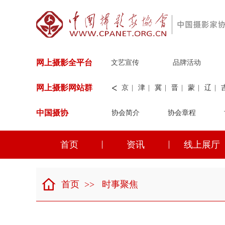
网上摄影全平台
文艺宣传
品牌活动
<
网上摄影网站群
京
|
津
|
冀
|
晋
|
蒙
|
辽
|
中国摄协
协会简介
新
|
兵团
|
解放军
协会章程
|
纺织
|
水
华能
|
神华
|
职工
首页
资讯
线上展厅
京
|
津
|
冀
|
晋
|
蒙
|
辽
|
首页
>>
时事聚焦