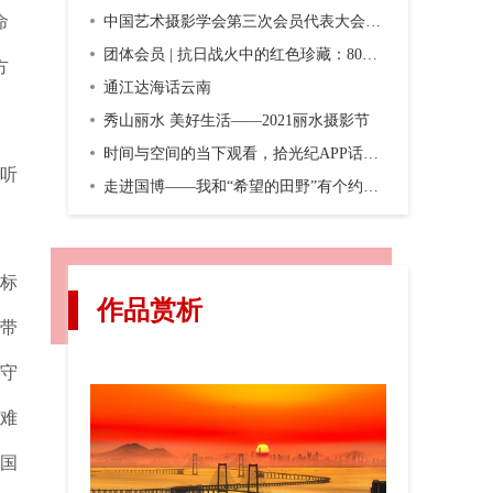
命
中国艺术摄影学会第三次会员代表大会暨第三届换届大会在京召开
团体会员 | 抗日战火中的红色珍藏：80年前，一份双语画报横空出世
方
通江达海话云南
秀山丽水 美好生活——2021丽水摄影节
时间与空间的当下观看，拾光纪APP话题摄影第二期“渐入佳境”
听
走进国博——我和“希望的田野”有个约会，观众互动之五
标
作品赏析
带
坚守
难
国