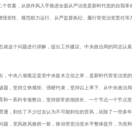
二个答案，从抓作风入手推进全面从严治党是新时代党的自我革
增强党性、规范权力运行、从严监督执纪、履行管党治党责任等
志就这个问题进行讲解，提出工作建议。中央政治局的同志认真
出，中央八项规定是党中央徙木立信之举，是新时代管党治党的
破题，坚持立铁规矩、强硬约束，坚持以上率下、从中央政治局
教育和一系列专项整治，坚持抓常抓细抓长、一个节点一个节点
贯通，刹住了不少过去认为不可能刹住的歪风，祛除了一些多年
问题，党风政风焕然一新，推动管党治党水平整体提升，为党和