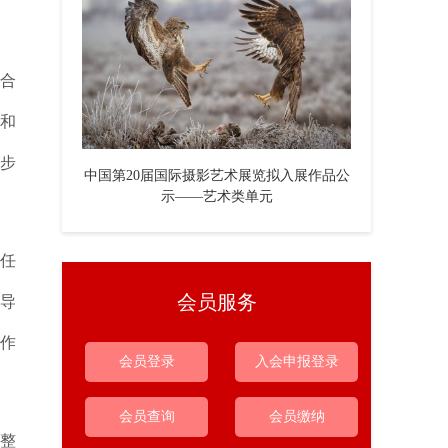
合
力和
步
中国第20届国际摄影艺术展览拟入展作品公
示——艺术类单元
责任
会员服务
传导
作
会员登录
入会申报登录
会员查询
会员缴纳
整