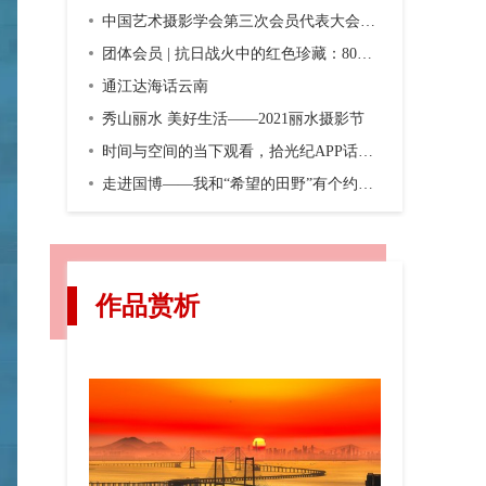
中国艺术摄影学会第三次会员代表大会暨第三届换届大会在京召开
团体会员 | 抗日战火中的红色珍藏：80年前，一份双语画报横空出世
通江达海话云南
秀山丽水 美好生活——2021丽水摄影节
时间与空间的当下观看，拾光纪APP话题摄影第二期“渐入佳境”
走进国博——我和“希望的田野”有个约会，观众互动之五
作品赏析