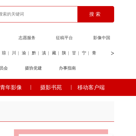
志愿服务
征稿平台
影像中国
>
琼
|
川
|
渝
|
黔
|
滇
|
藏
|
陕
|
甘
|
宁
|
青
员会
|
证劵
|
广电
摄协党建
|
电力
|
海关
办事指南
青年影像
摄影书苑
移动客户端
琼
|
川
|
渝
|
黔
|
滇
|
藏
|
陕
|
甘
|
宁
|
青