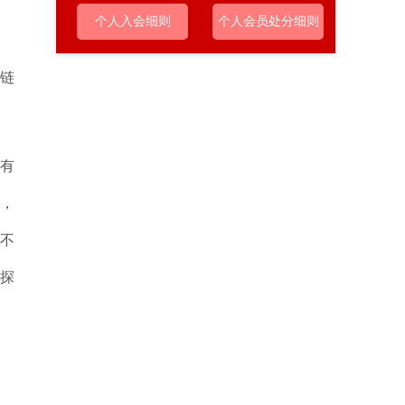
个人入会细则
个人会员处分细则
维链
有
，
看不
的探