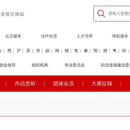
会员服务
佳作欣赏
人才培养
维权服务
吉
|
黑
|
沪
|
苏
|
浙
|
皖
|
闽
|
赣
|
鲁
|
豫
|
鄂
|
湘
|
粤
|
桂
|
利
协会领导
|
民航
|
煤炭
|
组织机构
石油
|
石化
|
卫生
专业委员会
|
企业家
|
铁路
职业道德建设委
|
建筑
|
公安
作品赏析
团体会员
大展征稿
吉
|
黑
|
沪
|
苏
|
浙
|
皖
|
闽
|
赣
|
鲁
|
豫
|
鄂
|
湘
|
粤
|
桂
|