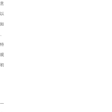
意
以
如
物、
特
想观
行初
一