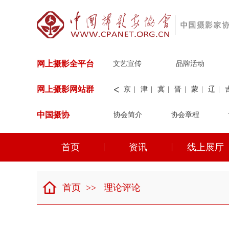
网上摄影全平台
文艺宣传
品牌活动
<
网上摄影网站群
京
|
津
|
冀
|
晋
|
蒙
|
辽
|
中国摄协
协会简介
新
|
兵团
|
解放军
协会章程
|
纺织
|
水
华能
|
神华
|
职工
首页
资讯
线上展厅
京
|
津
|
冀
|
晋
|
蒙
|
辽
|
首页
>>
理论评论