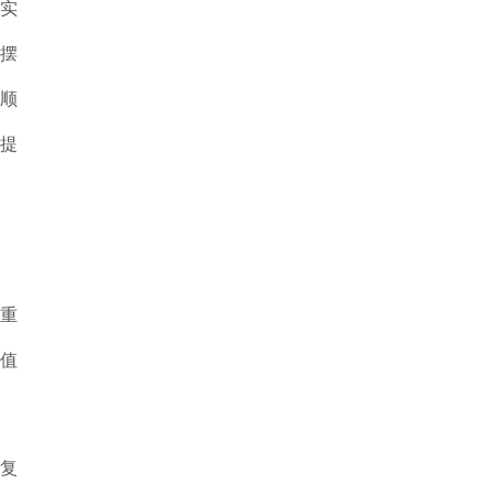
实
摆
顺
提
重
值
复