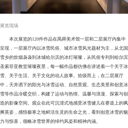
展览现场
本次展览的120件作品在禹舜美术馆一层和二层展厅内集中
呈现，一层展厅内以冰雪民俗、城市冰雪风光题材为主，从北国
雪乡的炊烟袅袅到冰城哈尔滨的冰灯璀璨，从民俗专列到哈尔滨
圣索菲亚教堂璀璨夜景，每一幅作品都仿佛在讲述着一个关于冰
雪、关于生活、关于文化的动人故事。拾级而上，在二层展厅
中，天井洒下的阳光与冰雪运动、自然景观、生态美景和创意冰
雪等作品冷暖交织，构建了运动与热情、温馨与浪漫、探索与创
造的影像空间。观众在此可沉浸式地感受冰雪健儿在赛道上的飒
爽英姿，感悟极寒之地鲜活生灵的生命之光，看到创意冰雪的魅
力与惊喜，领略冰雪世界的绰约风姿和精神内涵。