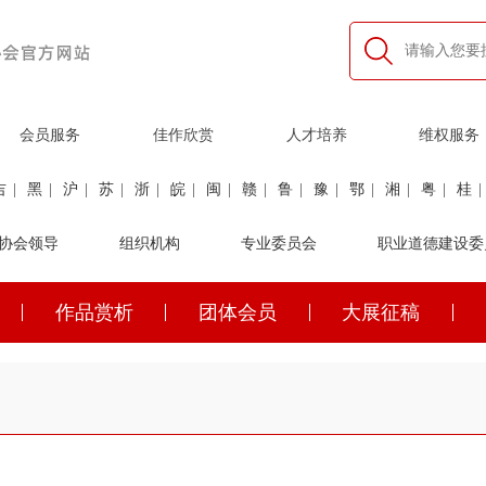
会员服务
佳作欣赏
人才培养
维权服务
吉
|
黑
|
沪
|
苏
|
浙
|
皖
|
闽
|
赣
|
鲁
|
豫
|
鄂
|
湘
|
粤
|
桂
|
利
协会领导
|
民航
|
煤炭
|
组织机构
石油
|
石化
|
卫生
专业委员会
|
企业家
|
铁路
职业道德建设委
|
建筑
|
公安
作品赏析
团体会员
大展征稿
吉
|
黑
|
沪
|
苏
|
浙
|
皖
|
闽
|
赣
|
鲁
|
豫
|
鄂
|
湘
|
粤
|
桂
|