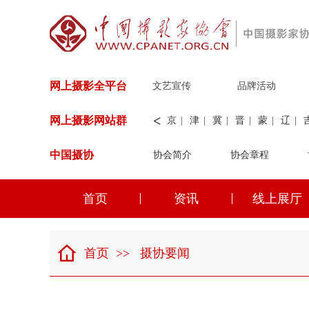
网上摄影全平台
文艺宣传
品牌活动
<
网上摄影网站群
京
|
津
|
冀
|
晋
|
蒙
|
辽
|
中国摄协
协会简介
新
|
兵团
|
解放军
协会章程
|
纺织
|
水
华能
|
神华
|
职工
首页
资讯
线上展厅
京
|
津
|
冀
|
晋
|
蒙
|
辽
|
首页
>>
摄协要闻