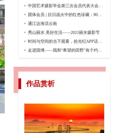
中国艺术摄影学会第三次会员代表大会暨第三届换届大会在京召开
团体会员 | 抗日战火中的红色珍藏：80年前，一份双语画报横空出世
通江达海话云南
秀山丽水 美好生活——2021丽水摄影节
时间与空间的当下观看，拾光纪APP话题摄影第二期“渐入佳境”
走进国博——我和“希望的田野”有个约会，观众互动之五
作品赏析