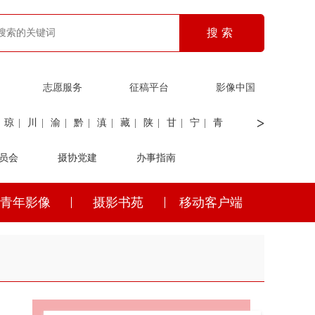
志愿服务
征稿平台
影像中国
>
琼
|
川
|
渝
|
黔
|
滇
|
藏
|
陕
|
甘
|
宁
|
青
员会
|
证劵
|
广电
摄协党建
|
电力
|
海关
办事指南
青年影像
摄影书苑
移动客户端
琼
|
川
|
渝
|
黔
|
滇
|
藏
|
陕
|
甘
|
宁
|
青