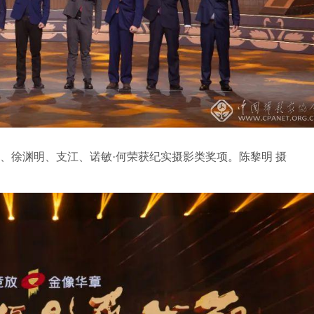
、徐渊明、支江、诺敏·何荣获纪实摄影类奖项。陈黎明 摄