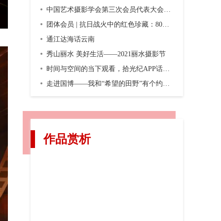
中国艺术摄影学会第三次会员代表大会暨第三届换届大会在京召开
团体会员 | 抗日战火中的红色珍藏：80年前，一份双语画报横空出世
通江达海话云南
秀山丽水 美好生活——2021丽水摄影节
时间与空间的当下观看，拾光纪APP话题摄影第二期“渐入佳境”
走进国博——我和“希望的田野”有个约会，观众互动之五
作品赏析