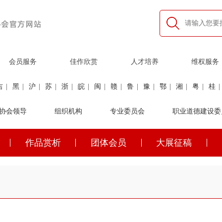
会员服务
佳作欣赏
人才培养
维权服务
吉
|
黑
|
沪
|
苏
|
浙
|
皖
|
闽
|
赣
|
鲁
|
豫
|
鄂
|
湘
|
粤
|
桂
|
利
协会领导
|
民航
|
煤炭
|
组织机构
石油
|
石化
|
卫生
专业委员会
|
企业家
|
铁路
职业道德建设委
|
建筑
|
公安
作品赏析
团体会员
大展征稿
吉
|
黑
|
沪
|
苏
|
浙
|
皖
|
闽
|
赣
|
鲁
|
豫
|
鄂
|
湘
|
粤
|
桂
|