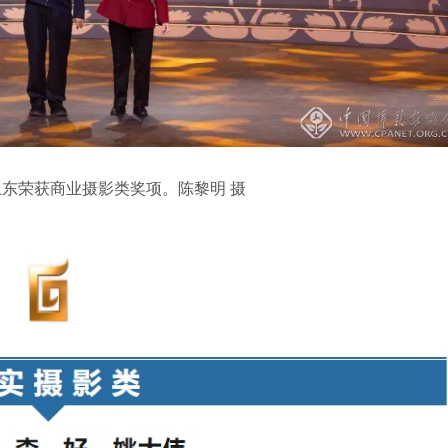
东荣获商业摄影类奖项。陈黎明 摄