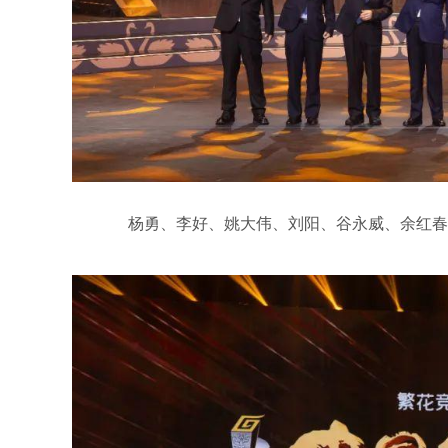
杨勇、李好、姚大伟、刘阳、谷永威、余红春