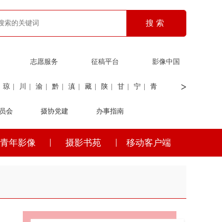
志愿服务
征稿平台
影像中国
>
琼
|
川
|
渝
|
黔
|
滇
|
藏
|
陕
|
甘
|
宁
|
青
员会
|
证劵
|
广电
摄协党建
|
电力
|
海关
办事指南
青年影像
摄影书苑
移动客户端
琼
|
川
|
渝
|
黔
|
滇
|
藏
|
陕
|
甘
|
宁
|
青