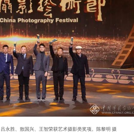
吕永胜、敖国兴、王智荣获艺术摄影类奖项。陈黎明 摄