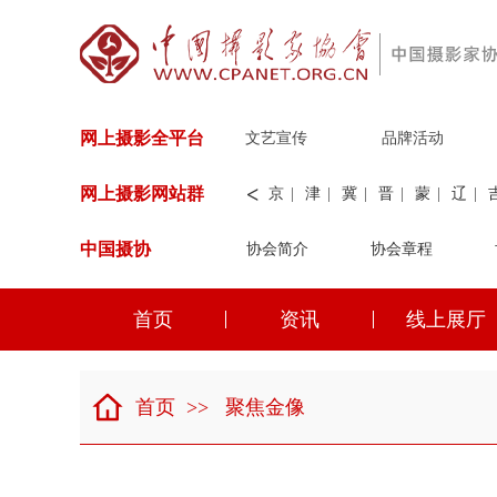
网上摄影全平台
文艺宣传
品牌活动
<
网上摄影网站群
京
|
津
|
冀
|
晋
|
蒙
|
辽
|
中国摄协
协会简介
新
|
兵团
|
解放军
协会章程
|
纺织
|
水
华能
|
神华
|
职工
首页
资讯
线上展厅
京
|
津
|
冀
|
晋
|
蒙
|
辽
|
首页
>>
聚焦金像