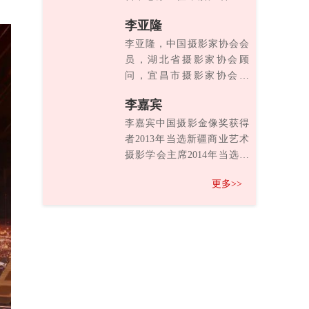
家协会第五第六届副主席，
>
李亚隆
中国...
李亚隆，中国摄影家协会会
员，湖北省摄影家协会顾
问，宜昌市摄影家协会顾
问。三峡大学特聘教授。曾
>
李嘉宾
获：第九...
李嘉宾中国摄影金像奖获得
者2013年当选新疆商业艺术
摄影学会主席2014年当选新
疆摄影行业协会会长2...
>
更多>>