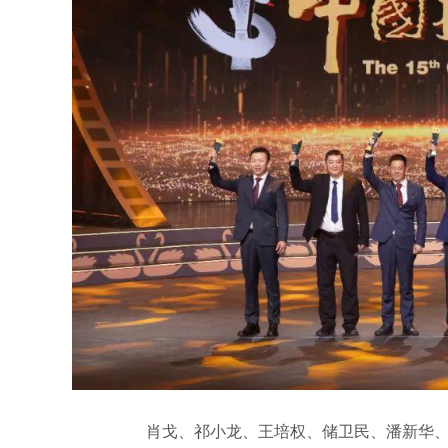
肖戈、祁小龙、王培权、储卫民、潘新华、