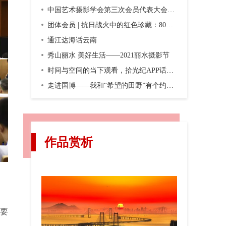
中国艺术摄影学会第三次会员代表大会暨第三届换届大会在京召开
团体会员 | 抗日战火中的红色珍藏：80年前，一份双语画报横空出世
通江达海话云南
秀山丽水 美好生活——2021丽水摄影节
时间与空间的当下观看，拾光纪APP话题摄影第二期“渐入佳境”
走进国博——我和“希望的田野”有个约会，观众互动之五
作品赏析
要