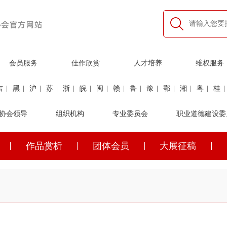
会员服务
佳作欣赏
人才培养
维权服务
吉
|
黑
|
沪
|
苏
|
浙
|
皖
|
闽
|
赣
|
鲁
|
豫
|
鄂
|
湘
|
粤
|
桂
|
利
协会领导
|
民航
|
煤炭
|
组织机构
石油
|
石化
|
卫生
专业委员会
|
企业家
|
铁路
职业道德建设委
|
建筑
|
公安
作品赏析
团体会员
大展征稿
吉
|
黑
|
沪
|
苏
|
浙
|
皖
|
闽
|
赣
|
鲁
|
豫
|
鄂
|
湘
|
粤
|
桂
|