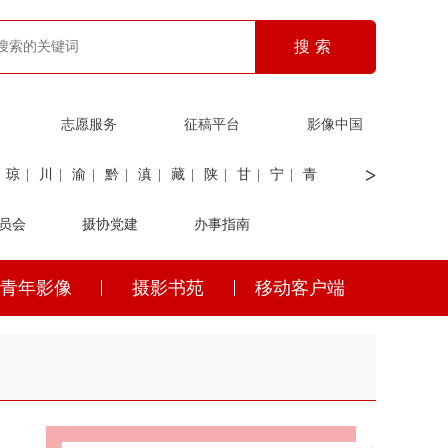
志愿服务
征稿平台
影像中国
>
琼
|
川
|
渝
|
黔
|
滇
|
藏
|
陕
|
甘
|
宁
|
青
员会
|
证劵
|
广电
摄协党建
|
电力
|
海关
办事指南
青年影像
摄影书苑
移动客户端
琼
|
川
|
渝
|
黔
|
滇
|
藏
|
陕
|
甘
|
宁
|
青