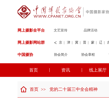
网上摄影全平台
文艺宣传
品牌活动
<
网上摄影网站群
京
|
津
|
冀
|
晋
|
蒙
|
辽
|
中国摄协
协会简介
新
|
兵团
|
解放军
协会章程
|
纺织
|
水
华能
|
神华
|
职工
首页
资讯
线上展厅
京
|
津
|
冀
|
晋
|
蒙
|
辽
|
首页
>>
党的二十届三中全会精神