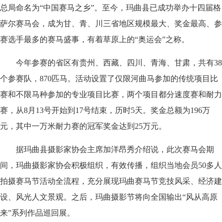
总局命名为“中国赛马之乡”。至今，玛曲县已成功举办十四届格
萨尔赛马会，成为甘、青、川三省地区规模最大、奖金最高、参
赛选手最多的赛马盛事，有着草原上的“奥运会”之称。
今年参赛的省区有贵州、西藏、四川、青海、甘肃，共有38
个参赛队，870匹马。活动设置了仅限河曲马参加的传统项目比
赛和不限马种参加的专业项目比赛，两个项目都分速度赛和耐力
赛，从8月13号开始到17号结束，历时5天。奖金总额为196万
元，其中一万米耐力赛的冠军奖金达到25万元。
据玛曲县摄影家协会主席加洋昂秀介绍说，此次赛马会期
间，玛曲摄影家协会积极组织，有效传播，组织当地会员50多人
拍摄赛马节活动全流程，充分展现玛曲赛马节竞技风采、经济建
设、风光人文景观。之后，玛曲摄影节将向全国输出“风从高原
来”系列作品巡回展。