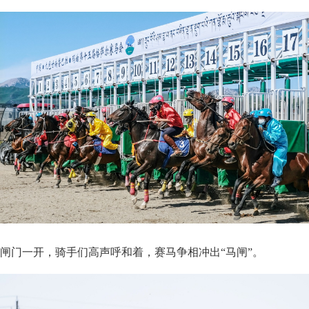
闸门一开，骑手们高声呼和着，赛马争相冲出“马闸”。