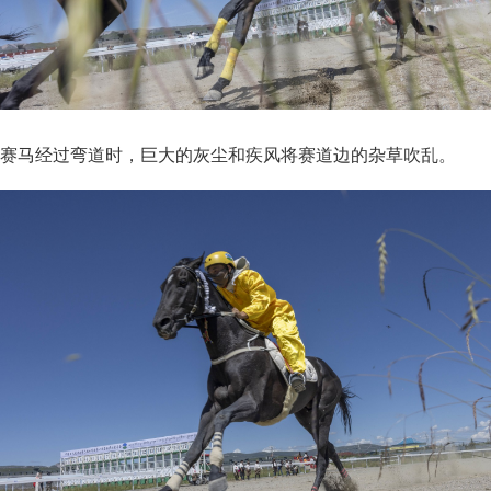
赛马经过弯道时，巨大的灰尘和疾风将赛道边的杂草吹乱。