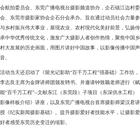
会航拍委员会、东莞广播电视台摄影频道协办，企石镇江边村委
会、东莞市摄影家协会企石分会承办。旨在通过动员社会力量参
与乡村振兴伟大事业，展现农业、农村现代化美好前景，弘扬传
承中华优秀传统文化，激发广大摄影人者创作热情，聚焦中国乡
村大发展的历史画面，用图片讲好中国故事，以影像传播中国声
音。
活动当天还启动了《留光记影助“百千万工程”强基础》工作坊，
李志良主席为金牌讲师团颁发聘书。并邀请钟致颖老师进行《赋
能“百千万工程”--文献东江（东莞段）子项目（东深供水工程）
影像样板介绍》讲座，以及东莞广播电视台首席摄影师梁汉君讲
授《纪实新闻摄影基础》。提升摄影爱好者技能水平，让摄影爱
好者感受东莞历史变迁的缩影。