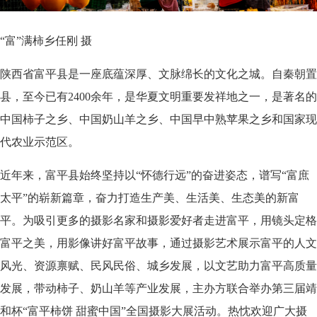
“富”满柿乡任刚 摄
陕西省富平县是一座底蕴深厚、文脉绵长的文化之城。自秦朝置
县，至今已有2400余年，是华夏文明重要发祥地之一，是著名的
中国柿子之乡、中国奶山羊之乡、中国早中熟苹果之乡和国家现
代农业示范区。
近年来，富平县始终坚持以“怀德行远”的奋进姿态，谱写“富庶
太平”的崭新篇章，奋力打造生产美、生活美、生态美的新富
平。为吸引更多的摄影名家和摄影爱好者走进富平，用镜头定格
富平之美，用影像讲好富平故事，通过摄影艺术展示富平的人文
风光、资源禀赋、民风民俗、城乡发展，以文艺助力富平高质量
发展，带动柿子、奶山羊等产业发展，主办方联合举办第三届靖
和杯“富平柿饼 甜蜜中国”全国摄影大展活动。热忱欢迎广大摄