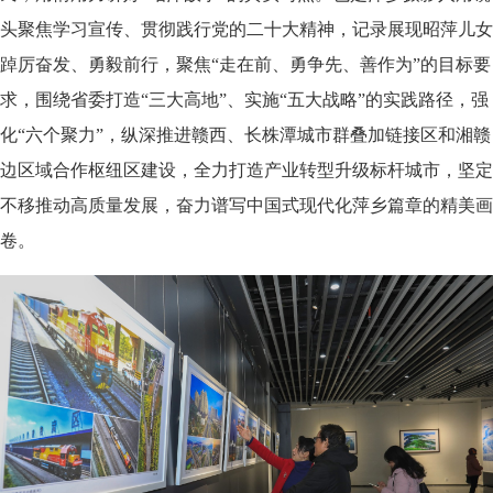
头聚焦学习宣传、贯彻践行党的二十大精神，记录展现昭萍儿女
踔厉奋发、勇毅前行，聚焦“走在前、勇争先、善作为”的目标要
求，围绕省委打造“三大高地”、实施“五大战略”的实践路径，强
化“六个聚力”，纵深推进赣西、长株潭城市群叠加链接区和湘赣
边区域合作枢纽区建设，全力打造产业转型升级标杆城市，坚定
不移推动高质量发展，奋力谱写中国式现代化萍乡篇章的精美画
卷。