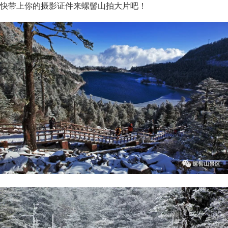
快带上你的摄影证件来螺髻山拍大片吧！