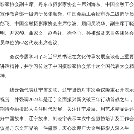
影家协会副主席、丹东市摄影家协会主席刘海东、中国金融工会
宣传教育部一级调研员张顺尧、中国金融工会经审办二级调研员
彭飞、中国金融摄影家协会主席徐波、顾问吴晓华、副主席丁晓
明、尹家赪、曲家文、赵希祥、徐全心、孙祺然及来自各团体会
员单位的62名代表出席会议。
会议专题学习了习近平总书记在文化传承发展座谈会上重要
讲话精神，并学习传达了中国摄影家协会第十次全国代表大会精
神。
线云强代表辽宁省文联、辽宁摄协对本次会议隆重召开表示
祝贺，并强调2023年是辽宁全面振兴新突破三年行动首战之年，
期待金融摄影人关注时代发展、关注辽宁发展、用艺术精品讲述
好中国故事、辽宁故事。刘晓宇表示本次中金摄协培训及工作会
议是丹东文艺界的一件盛事，衷心欢迎广大金融摄影人深入生