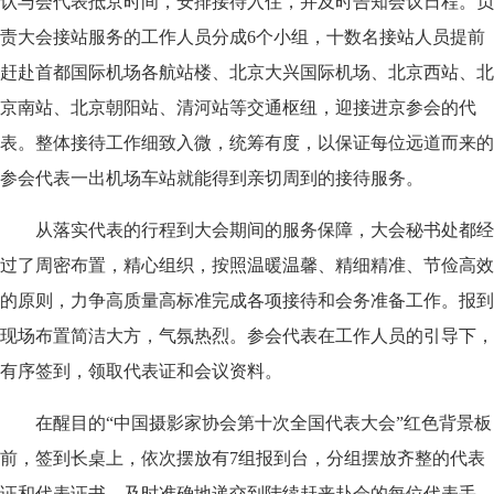
认与会代表抵京时间，安排接待入住，并及时告知会议日程。负
责大会接站服务的工作人员分成6个小组，十数名接站人员提前
赶赴首都国际机场各航站楼、北京大兴国际机场、北京西站、北
京南站、北京朝阳站、清河站等交通枢纽，迎接进京参会的代
表。整体接待工作细致入微，统筹有度，以保证每位远道而来的
参会代表一出机场车站就能得到亲切周到的接待服务。
从落实代表的行程到大会期间的服务保障，大会秘书处都经
过了周密布置，精心组织，按照温暖温馨、精细精准、节俭高效
的原则，力争高质量高标准完成各项接待和会务准备工作。报到
现场布置简洁大方，气氛热烈。参会代表在工作人员的引导下，
有序签到，领取代表证和会议资料。
在醒目的“中国摄影家协会第十次全国代表大会”红色背景板
前，签到长桌上，依次摆放有7组报到台，分组摆放齐整的代表
证和代表证书，及时准确地递交到陆续赶来赴会的每位代表手