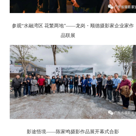
参观“水融湾区 花繁两地”——龙岗・顺德摄影家企业家作
品联展
影途悟境——陈家鸣摄影作品展开幕式合影