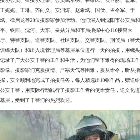
摄协会员、省摄协理事、会员武永明、崔维民、侯亚丽、翟军、
王妮妮、王琳、齐向义、安润涛、赵希斌、国伏、孟令军、于
斌、律启龙等28位摄影家参加活动。他们深入到沈阳市公安局和
平、铁西、沈河、大东、皇姑分局和市局指挥中心110接警大
厅、特警支队、巡警支队、社区支队、交警支队、刑侦局（警犬
训练大队）和出入境管理局等基层单位进行一天的拍摄，用镜头
记录了广大公安干警的工作和生活，为他们留下难得的现场工作
影像。摄影家们克服疫情、严寒天气等困难，服从命令，听从指
挥，安全顺利地完成了拍摄任务，每人精选出10张作品，赠送给
公安干警，用实际行动践行了摄影工作者的使命责任，送文化进
基层，受到了干警们的热烈欢迎。