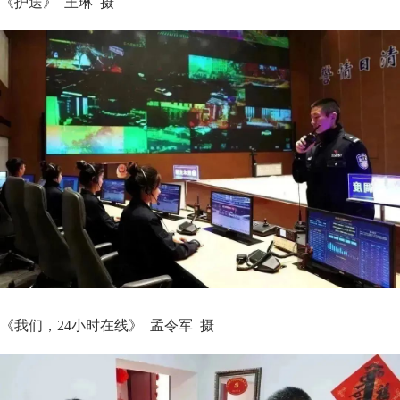
《护送》 王琳 摄
《我们，24小时在线》 孟令军 摄