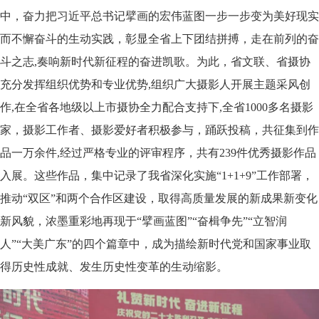
中，奋力把习近平总书记擘画的宏伟蓝图一步一步变为美好现实
而不懈奋斗的生动实践，彰显全省上下团结拼搏，走在前列的奋
斗之志,奏响新时代新征程的奋进凯歌。为此，省文联、省摄协
充分发挥组织优势和专业优势,组织广大摄影人开展主题采风创
作,在全省各地级以上市摄协全力配合支持下,全省1000多名摄影
家，摄影工作者、摄影爱好者积极参与，踊跃投稿，共征集到作
品一万余件,经过严格专业的评审程序，共有239件优秀摄影作品
入展。这些作品，集中记录了我省深化实施“1+1+9”工作部署，
推动“双区”和两个合作区建设，取得高质量发展的新成果新变化
新风貌，浓墨重彩地再现于“擘画蓝图”“奋楫争先”“立智润
人”“大美广东”的四个篇章中，成为描绘新时代党和国家事业取
得历史性成就、发生历史性变革的生动缩影。