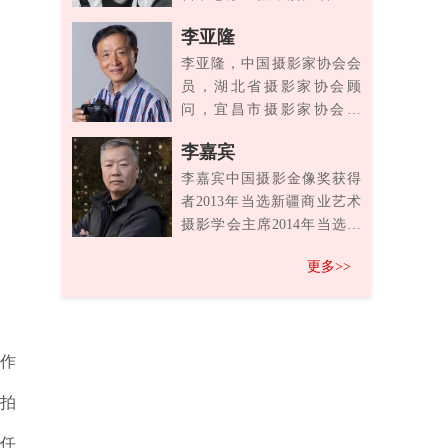
家协会第五第六届副主席，
>
李亚隆
中国...
李亚隆，中国摄影家协会会
员，湖北省摄影家协会顾
问，宜昌市摄影家协会顾
问。三峡大学特聘教授。曾
>
李嘉宾
获：第九...
李嘉宾中国摄影金像奖获得
者2013年当选新疆商业艺术
摄影学会主席2014年当选新
疆摄影行业协会会长2...
>
更多>>
创作
拍
标任