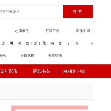
志愿服务
征稿平台
影像中国
>
琼
|
川
|
渝
|
黔
|
滇
|
藏
|
陕
|
甘
|
宁
|
青
员会
|
证劵
|
广电
摄协党建
|
电力
|
海关
办事指南
青年影像
摄影书苑
移动客户端
琼
|
川
|
渝
|
黔
|
滇
|
藏
|
陕
|
甘
|
宁
|
青