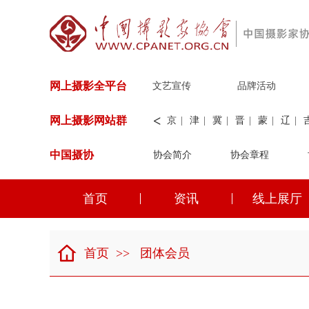
网上摄影全平台
文艺宣传
品牌活动
<
网上摄影网站群
京
|
津
|
冀
|
晋
|
蒙
|
辽
|
中国摄协
协会简介
新
|
兵团
|
解放军
协会章程
|
纺织
|
水
华能
|
神华
|
职工
首页
资讯
线上展厅
京
|
津
|
冀
|
晋
|
蒙
|
辽
|
首页
>>
团体会员