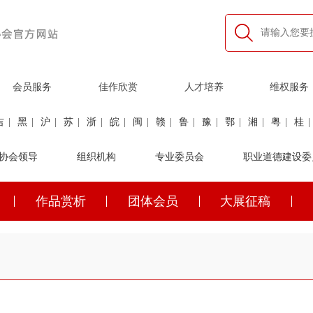
会员服务
佳作欣赏
人才培养
维权服务
吉
|
黑
|
沪
|
苏
|
浙
|
皖
|
闽
|
赣
|
鲁
|
豫
|
鄂
|
湘
|
粤
|
桂
|
利
协会领导
|
民航
|
煤炭
|
组织机构
石油
|
石化
|
卫生
专业委员会
|
企业家
|
铁路
职业道德建设委
|
建筑
|
公安
作品赏析
团体会员
大展征稿
吉
|
黑
|
沪
|
苏
|
浙
|
皖
|
闽
|
赣
|
鲁
|
豫
|
鄂
|
湘
|
粤
|
桂
|