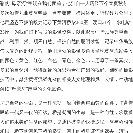
彩的“母亲河”呈现在我们面前；他独自一人历经五个春夏秋冬，
多次沿着九曲黄河奔波，含辛茹苦、栉风沐雨，行程数万公里；
他用坚忍不拔的毅力记录下黄河桥梁360座、渡口21个、水电站
33座，为我们留下宝贵的影像资料，以此彰显中华民族尊重自
然、利用自然、顺应自然、保护自然的聪明才智，记录中华民族
伟大复兴的辉煌历程；他用清晰的影像多角度呈现黄河流经各段
的颜色：黄色、红色、白色、青色、金色……还原了一条真实、
多彩的自然河；他将深邃的沉思融合在广阔的视野、娴熟的摄影
技巧中，聚焦黄河流经九省的相关人文地理和风土人情，生动地
解读“母亲河”厚重的文化底色。
河是自然的生命，是一种流动，滋润着两岸勤劳的百姓，哺育着
民族一代又一代的延续。桥是凝固的生命，是一种向往，承载着
人们追求美好生活的愿望，是通达彼岸的快捷途径。河与桥相伴
相惜，桥下的河见证桥的坚定，河上的桥见证河的远去。河与