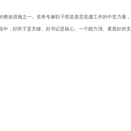
的整改措施之一。党务专兼职干部是基层党建工作的中坚力量，
建设中，好班子是关键、好书记是核心。一个能力强、素质好的
队伍。各党支部要把党建工作与业务工作一起部署、一起检查、
皮”现象发生。彭文玲同志对下一步中国摄协党建工作安排提出
当作当前今后一个时期各党支部的重要政治任务，要组织全体党
好党史学习教育，把学习贯彻“七一”重要讲话同学党史、悟思
明理、学史增信、学史崇德、学史力行见到新的成效。