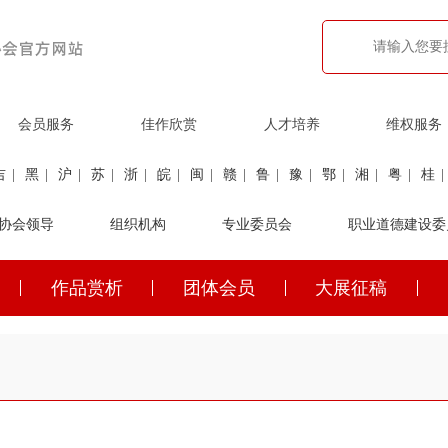
会员服务
佳作欣赏
人才培养
维权服务
吉
|
黑
|
沪
|
苏
|
浙
|
皖
|
闽
|
赣
|
鲁
|
豫
|
鄂
|
湘
|
粤
|
桂
|
利
协会领导
|
民航
|
煤炭
|
组织机构
石油
|
石化
|
卫生
专业委员会
|
企业家
|
铁路
职业道德建设委
|
建筑
|
公安
作品赏析
团体会员
大展征稿
吉
|
黑
|
沪
|
苏
|
浙
|
皖
|
闽
|
赣
|
鲁
|
豫
|
鄂
|
湘
|
粤
|
桂
|