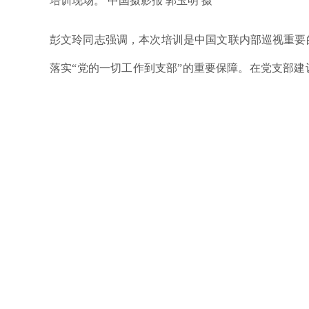
培训现场。 中国摄影报 郭玉明 摄
彭文玲同志强调，本次培训是中国文联内部巡视重要
落实“党的一切工作到支部”的重要保障。在党支部
班子，就能带出一个好的党支部，带出一支好的党员
起考核，相互促进，防止党建工作与业务工作“两张
求，把学习宣传贯彻习总书记“七一”重要讲话精神
部开展进行学习研讨；结合协会工作实际，持续开展
办实事、开新局结合起来，进一步引导党员干部学史
培训现场。 中国摄影报 郭玉明 摄