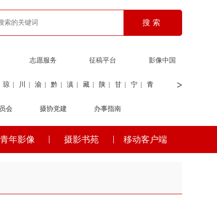
志愿服务
征稿平台
影像中国
>
琼
|
川
|
渝
|
黔
|
滇
|
藏
|
陕
|
甘
|
宁
|
青
员会
|
证劵
|
广电
摄协党建
|
电力
|
海关
办事指南
青年影像
摄影书苑
移动客户端
琼
|
川
|
渝
|
黔
|
滇
|
藏
|
陕
|
甘
|
宁
|
青