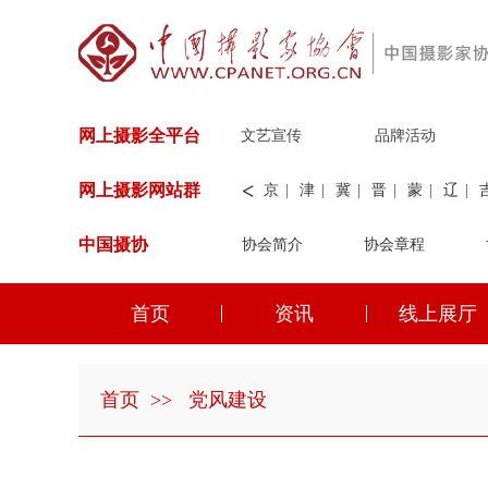
网上摄影全平台
文艺宣传
品牌活动
<
网上摄影网站群
京
|
津
|
冀
|
晋
|
蒙
|
辽
|
中国摄协
协会简介
新
|
兵团
|
解放军
协会章程
|
纺织
|
水
华能
|
神华
|
职工
首页
资讯
线上展厅
京
|
津
|
冀
|
晋
|
蒙
|
辽
|
首页
>>
党风建设