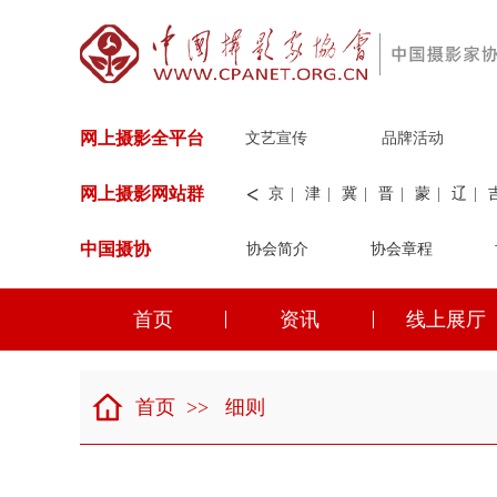
网上摄影全平台
文艺宣传
品牌活动
<
网上摄影网站群
京
|
津
|
冀
|
晋
|
蒙
|
辽
|
中国摄协
协会简介
新
|
兵团
|
解放军
协会章程
|
纺织
|
水
华能
|
神华
|
职工
首页
资讯
线上展厅
京
|
津
|
冀
|
晋
|
蒙
|
辽
|
首页
>>
细则