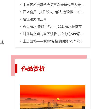
中国艺术摄影学会第三次会员代表大会暨第三届换届大会在京召开
团体会员 | 抗日战火中的红色珍藏：80年前，一份双语画报横空出世
通江达海话云南
秀山丽水 美好生活——2021丽水摄影节
时间与空间的当下观看，拾光纪APP话题摄影第二期“渐入佳境”
走进国博——我和“希望的田野”有个约会，观众互动之五
分规
作品赏析