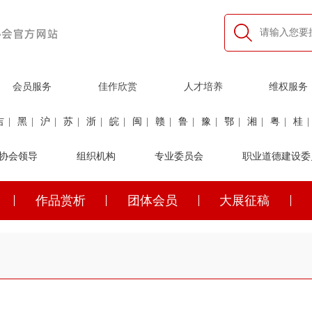
会员服务
佳作欣赏
人才培养
维权服务
吉
|
黑
|
沪
|
苏
|
浙
|
皖
|
闽
|
赣
|
鲁
|
豫
|
鄂
|
湘
|
粤
|
桂
|
利
协会领导
|
民航
|
煤炭
|
组织机构
石油
|
石化
|
卫生
专业委员会
|
企业家
|
铁路
职业道德建设委
|
建筑
|
公安
作品赏析
团体会员
大展征稿
吉
|
黑
|
沪
|
苏
|
浙
|
皖
|
闽
|
赣
|
鲁
|
豫
|
鄂
|
湘
|
粤
|
桂
|