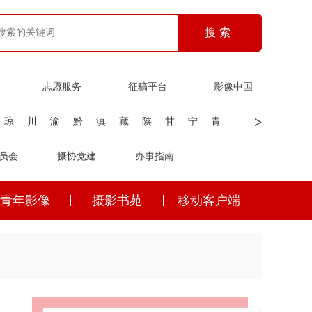
志愿服务
征稿平台
影像中国
>
琼
|
川
|
渝
|
黔
|
滇
|
藏
|
陕
|
甘
|
宁
|
青
员会
|
证劵
|
广电
摄协党建
|
电力
|
海关
办事指南
青年影像
摄影书苑
移动客户端
琼
|
川
|
渝
|
黔
|
滇
|
藏
|
陕
|
甘
|
宁
|
青