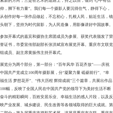
索新的方向；三是在艺术的道路上，持之以恒，做到“心中有信
仰，脚下有力量”。我们每一个摄影人要沉得住气，静得下心，
从创作好每一张作品做起，不忘初心，扎根人民，贴近生活，镜
头朝下，坚持为时代留影，为人民造像，用影像讲好中国故事。
参加开幕式的嘉宾和摄协主席团成员为参展、获奖代表颁发了荣
誉证书，市委宣传部副部长张洪斌宣布展览开幕。重庆市文联党
组成员、副主席黄振伟主持开幕式。
展览分为两个部分，第一部分：“百年风华 百花齐放”——庆祝
中国共产党成立100周年摄影展，分“凝聚力量 砥砺前行”、“幸
福生活 梦想花开”、“伟大历程 辉煌成就”三个篇章，共展出作品
100幅，反映了全国人民在中国共产党的领导下为美好生活不断
奋斗的精彩瞬间，百姓安居乐业、幸福生活的感人片段，以及反
映产业发展、城乡建设、民生改善等各领域取得的巨大成就。第
二部分：第九届重庆市摄影艺术展。该展是重庆市文联、重庆市