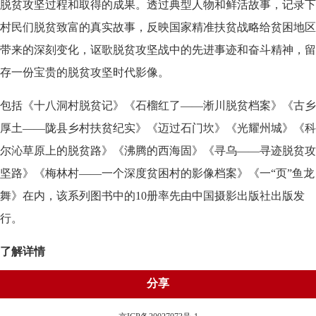
脱贫攻坚过程和取得的成果。透过典型人物和鲜活故事，记录下
村民们脱贫致富的真实故事，反映国家精准扶贫战略给贫困地区
带来的深刻变化，讴歌脱贫攻坚战中的先进事迹和奋斗精神，留
存一份宝贵的脱贫攻坚时代影像。
包括《十八洞村脱贫记》《石榴红了——淅川脱贫档案》《古乡
厚土——陇县乡村扶贫纪实》《迈过石门坎》《光耀州城》《科
尔沁草原上的脱贫路》《沸腾的西海固》《寻乌——寻迹脱贫攻
坚路》《梅林村——一个深度贫困村的影像档案》《一“页”鱼龙
舞》在内，该系列图书中的10册率先由中国摄影出版社出版发
行。
了解详情
分享