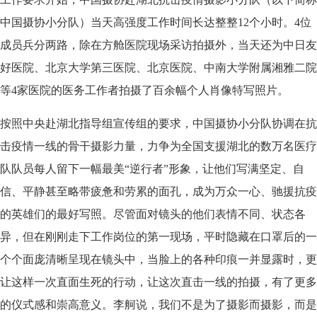
中国摄协小分队）当天高强度工作时间长达整整12个小时。4位
成员兵分两路，除在方舱医院现场采访拍摄外，当天还为中日友
好医院、北京大学第三医院、北京医院、中南大学附属湘雅二院
等4家医院的医务工作者拍摄了百余幅个人肖像特写照片。
按照中央赴湖北指导组宣传组的要求，中国摄协小分队协调在抗
击疫情一线的骨干摄影力量，力争为全国支援湖北的数万名医疗
队队员每人留下一幅最美“逆行者”形象，让他们写满坚定、自
信、平静甚至略带疲惫和劳累的面孔，成为万众一心、驰援抗疫
的英雄们的最好写照。尽管面对镜头的他们表情不同、状态各
异，但在刚刚走下工作岗位的第一现场，平时隐藏在口罩后的一
个个面庞清晰呈现在镜头中，当脸上的各种印痕一并显露时，更
让这样一次直面生死的行动，让这次直击一线的拍摄，有了更多
的仪式感和崇高意义。李舸说，我们不是为了摄影而摄影，而是