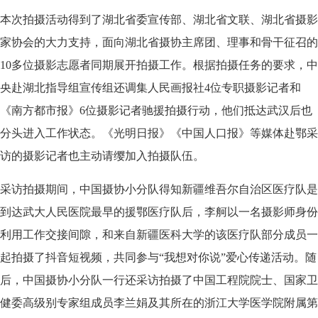
本次拍摄活动得到了湖北省委宣传部、湖北省文联、湖北省摄影
家协会的大力支持，面向湖北省摄协主席团、理事和骨干征召的
10多位摄影志愿者同期展开拍摄工作。根据拍摄任务的要求，中
央赴湖北指导组宣传组还调集人民画报社4位专职摄影记者和
《南方都市报》6位摄影记者驰援拍摄行动，他们抵达武汉后也
分头进入工作状态。《光明日报》《中国人口报》等媒体赴鄂采
访的摄影记者也主动请缨加入拍摄队伍。
采访拍摄期间，中国摄协小分队得知新疆维吾尔自治区医疗队是
到达武大人民医院最早的援鄂医疗队后，李舸以一名摄影师身份
利用工作交接间隙，和来自新疆医科大学的该医疗队部分成员一
起拍摄了抖音短视频，共同参与“我想对你说”爱心传递活动。随
后，中国摄协小分队一行还采访拍摄了中国工程院院士、国家卫
健委高级别专家组成员李兰娟及其所在的浙江大学医学院附属第