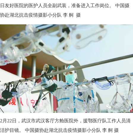
日友好医院的医护人员全副武装，准备进入工作岗位。 中国摄
协赴湖北抗击疫情摄影小分队 李 舸 摄
2月22日，武汉市武汉客厅方舱医院外，援鄂医疗队工作人员清
洁护目镜。 中国摄协赴湖北抗击疫情摄影小分队 李 舸 摄