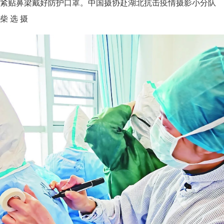
紧贴鼻梁戴好防护口罩。中国摄协赴湖北抗击疫情摄影小分队
柴 选 摄