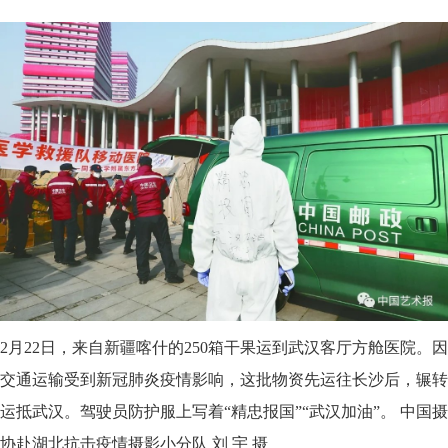
2月22日，来自新疆喀什的250箱干果运到武汉客厅方舱医院。因
交通运输受到新冠肺炎疫情影响，这批物资先运往长沙后，辗转
运抵武汉。驾驶员防护服上写着“精忠报国”“武汉加油”。 中国摄
协赴湖北抗击疫情摄影小分队 刘 宇 摄