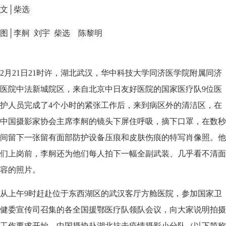
文│柴选
图│李舸 刘宇 柴选 陈黎明
2月21日21时许，湖北武汉，华中科技大学同济医学院附属同济
医院中法新城院区，来自北京中日友好医院的国家医疗队9位医
护人员完成了4个小时的紧张工作后，来到病区外的清洁区，在
中国摄影家协会主席李舸的镜头下屏住呼吸，摘下口罩，在数秒
间留下一张留有面部防护设备压痕和皮肤伤痕的特写肖像照。他
们上岗前，李舸还为他们每人拍下一幅全副武装、几乎看不清面
容的照片。
从上午9时赶赴位于东西湖区的武汉客厅方舱医院，参加国家卫
健委宣传司召集的各全国援鄂医疗队领队会议，向大家说明拍摄
工作要求开始，中国摄协赴湖北抗击疫情摄影小分队（以下简称