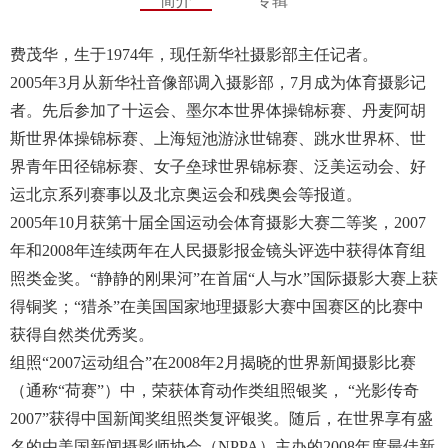
简介
专辑
费茂华，生于1974年，现任新华社摄影部主任记者。
2005年3月从新华社音像部调入摄影部，7月成为体育摄影记
者。先后参加了十运会、墨尔本世界体操锦标赛、丹麦阿胡
斯世界体操锦标赛、上海短池游泳世锦赛、跳水世界杯、世
界青年田径锦标赛、女子垒球世界锦标赛、泛美运动会、好
运北京系列赛事以及北京奥运会和残奥会等报道。
2005年10月获第十届全国运动会体育摄影大赛二等奖，2007
年和2008年连续两年在人民摄影报金镜头评选中获得体育组
照类金奖。“静静的刚果河”在首届“人与水”国际摄影大赛上获
得铜奖；“猎杀”在美国国家地理摄影大赛中国赛区的比赛中
获得自然类优秀奖。
组照“2007运动组合”在2008年2月揭晓的世界新闻摄影比赛
（通称“荷赛”）中，荣获体育动作类组照银奖， “光影传奇
2007”获得中国新闻奖组照类复评银奖。随后，在世界享有盛
名的由美国新闻摄影师协会（NPPA）主办的2008年度最佳新